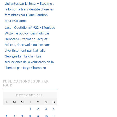
vigilantes par L. Seguí – Espagne :
la loi sur la transidentité divise les
féministes par Diane Cambon
pour Marianne
Lacan Quotidien n° 922 – Monique
Wittig, le pouvoir des mots par
Deborah Gutermann-Jacquet –
Scilicet, donc woke ou lom sans
divertissement par Nathalie
Georges-Lambrichs – Las
seducciones de la voluntad y de la
libertad par Jorge Chamorro
PUBLICATIONS JOUR PAR
JOUR
DÉCEMBRE 2011
L
M
M
J
V
S
D
1
2
3
4
5
6
7
8
9
10
11