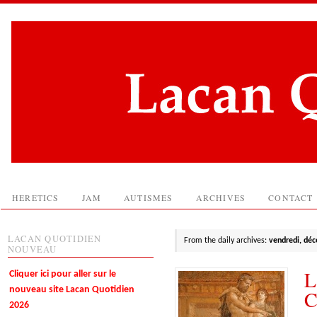
HERETICS
JAM
AUTISMES
ARCHIVES
CONTACT
LACAN QUOTIDIEN
From the daily archives:
vendredi, dé
NOUVEAU
L
Cliquer ici pour aller sur le
nouveau site Lacan Quotidien
C
2026