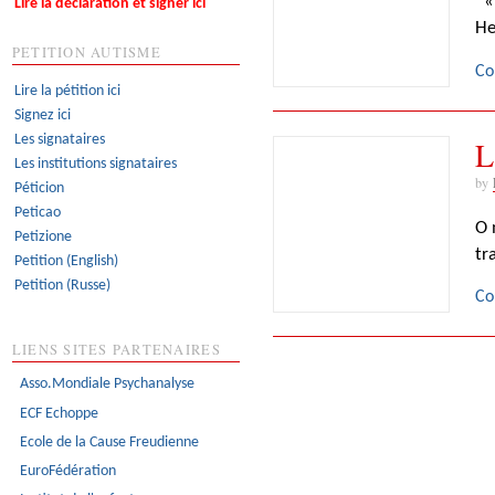
« 
Lire la déclaration et signer ici
He
PETITION AUTISME
Co
Lire la pétition ici
Signez ici
Les signataires
L
Les institutions signataires
by
Péticion
Peticao
O 
Petizione
tr
Petition (English)
Petition (Russe)
Co
LIENS SITES PARTENAIRES
Asso.Mondiale Psychanalyse
ECF Echoppe
Ecole de la Cause Freudienne
EuroFédération