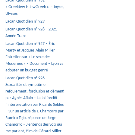
Lacan Quotidien n° 931 –
« GreekJew is JewGreek » – Joyce,
Ulysses
Lacan Quotidien n° 929
Lacan Quotidien n° 928 – 2021
Année Trans
Lacan Quotidien n° 927 – Éric
Marty et Jacques-Alain Miller –
Entretien sur « Le sexe des
Modernes » – Document – Lyon va
adopter un budget genré
Lacan Quotidien n° 926 –
Sexualités et symptôme :
refoulement, forclusion et démenti
par Agnès Aflalo – La loi forclôt
l’interpretation par Ricardo Seldes
– Sur un article de J. Chamorro par
Ramiro Tejo, réponse de Jorge
Chamorro – J’entends des voix qui
me parlent, film de Gérard Miller