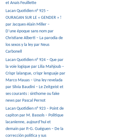
et Anaïs Feuillette
Lacan Quotidien n° 925 –
OURAGAN SUR LE « GENDER » !
par Jacques-Alain Miller –
D’une époque sans nom par
Christiane Alberti – La parodia de
los sexos y la ley par Neus
Carbonell
Lacan Quotidien n° 924 – Que par
la voie logique par Lilia Mahjoub –
Crispr lalangue, crispr lenguaje par
Marco Mauas – Una ley revelada
par Silvia Baudini – Le Zeitgeist et
ses courants : sinthome ou fake
news par Pascal Pernot
Lacan Quotidien n° 923 – Point de
capiton par M. Bassols – Politique
lacanienne, aujourd’hui et
demain par P.-G. Guéguen – De la
corrección política y sus