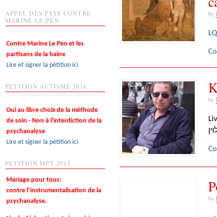
c
APPEL DES PSYS CONTRE
by
MARINE LE PEN
LQ
Contre Marine Le Pen et les
Co
partisans de la haine
Lire et signer la pétition ici
K
PETITION AUTISME 2016
by
Oui au libre choix de la méthode
Livr
de soin - Non à l'interdiction de la
psychanalyse
Lire et signer la pétition ici
Co
PETITION MPT 2013
Mariage pour tous:
P
contre l’instrumentalisation de la
by
psychanalyse.