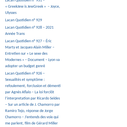
Lacan Quotidien n° 931 –
« GreekJew is JewGreek » – Joyce,
Ulysses
Lacan Quotidien n° 929
Lacan Quotidien n° 928 – 2021
Année Trans
Lacan Quotidien n° 927 – Éric
Marty et Jacques-Alain Miller –
Entretien sur « Le sexe des
Modernes » – Document – Lyon va
adopter un budget genré
Lacan Quotidien n° 926 –
Sexualités et symptôme :
refoulement, forclusion et démenti
par Agnès Aflalo – La loi forclôt
l’interpretation par Ricardo Seldes
– Sur un article de J. Chamorro par
Ramiro Tejo, réponse de Jorge
Chamorro – J’entends des voix qui
me parlent, film de Gérard Miller