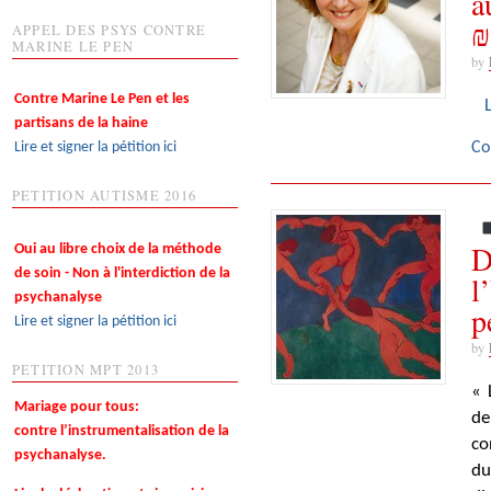
a
₪
APPEL DES PSYS CONTRE
MARINE LE PEN
by
Contre Marine Le Pen et les
partisans de la haine
Lire et signer la pétition ici
Co
PETITION AUTISME 2016
D
Oui au libre choix de la méthode
de soin - Non à l'interdiction de la
l
psychanalyse
p
Lire et signer la pétition ici
by
PETITION MPT 2013
« 
Mariage pour tous:
de
contre l’instrumentalisation de la
co
psychanalyse.
du