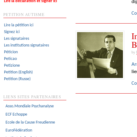
Lire la déclaration et signer ici
di
Co
PETITION AUTISME
Lire la pétition ici
Signez ici
I
Les signataires
B
Les institutions signataires
by
Péticion
Peticao
Ar
Petizione
li
Petition (English)
Petition (Russe)
Co
LIENS SITES PARTENAIRES
Asso.Mondiale Psychanalyse
ECF Echoppe
Ecole de la Cause Freudienne
EuroFédération