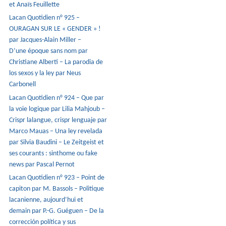
et Anaïs Feuillette
Lacan Quotidien n° 925 –
OURAGAN SUR LE « GENDER » !
par Jacques-Alain Miller –
D’une époque sans nom par
Christiane Alberti – La parodia de
los sexos y la ley par Neus
Carbonell
Lacan Quotidien n° 924 – Que par
la voie logique par Lilia Mahjoub –
Crispr lalangue, crispr lenguaje par
Marco Mauas – Una ley revelada
par Silvia Baudini – Le Zeitgeist et
ses courants : sinthome ou fake
news par Pascal Pernot
Lacan Quotidien n° 923 – Point de
capiton par M. Bassols – Politique
lacanienne, aujourd’hui et
demain par P.-G. Guéguen – De la
corrección política y sus