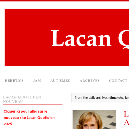
HERETICS
JAM
AUTISMES
ARCHIVES
CONTACT
LACAN QUOTIDIEN
From the daily archives:
dimanche, jan
NOUVEAU
L
Cliquer ici pour aller sur le
nouveau site Lacan Quotidien
A
2026