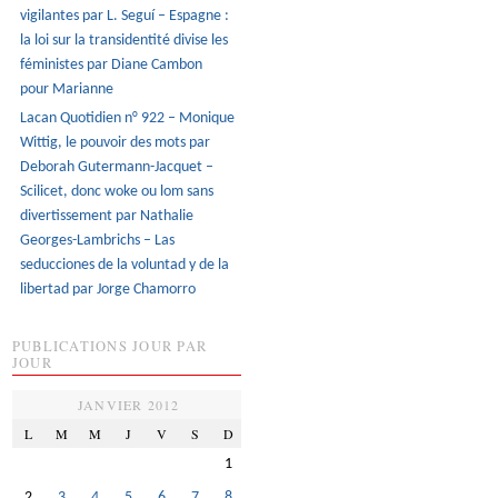
vigilantes par L. Seguí – Espagne :
la loi sur la transidentité divise les
féministes par Diane Cambon
pour Marianne
Lacan Quotidien n° 922 – Monique
Wittig, le pouvoir des mots par
Deborah Gutermann-Jacquet –
Scilicet, donc woke ou lom sans
divertissement par Nathalie
Georges-Lambrichs – Las
seducciones de la voluntad y de la
libertad par Jorge Chamorro
PUBLICATIONS JOUR PAR
JOUR
JANVIER 2012
L
M
M
J
V
S
D
1
2
3
4
5
6
7
8