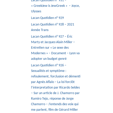
Lacan Quotidien n° 931 –
« GreekJew is JewGreek » – Joyce,
Ulysses
Lacan Quotidien n° 929
Lacan Quotidien n° 928 – 2021
Année Trans
Lacan Quotidien n° 927 – Éric
Marty et Jacques-Alain Miller –
Entretien sur « Le sexe des
Modernes » – Document – Lyon va
adopter un budget genré
Lacan Quotidien n° 926 –
Sexualités et symptôme :
refoulement, forclusion et démenti
par Agnès Aflalo – La loi forclôt
l’interpretation par Ricardo Seldes
– Sur un article de J. Chamorro par
Ramiro Tejo, réponse de Jorge
Chamorro – J’entends des voix qui
me parlent, film de Gérard Miller