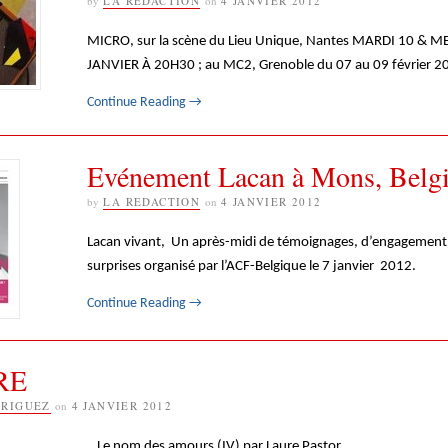
by
LA REDACTION
on
4 JANVIER 2012
MICRO, sur la scène du Lieu Unique, Nantes MARDI 10 & M
JANVIER À 20H30 ; au MC2, Grenoble du 07 au 09 février 2
Continue Reading
→
Evénement Lacan à Mons, Belg
by
LA REDACTION
on
4 JANVIER 2012
Lacan vivant, Un après-midi de témoignages, d’engagement
surprises organisé par l’ACF-Belgique le 7 janvier 2012.
Continue Reading
→
RE
DRIGUEZ
on
4 JANVIER 2012
Le nom des amours (IV) par Laure Pastor