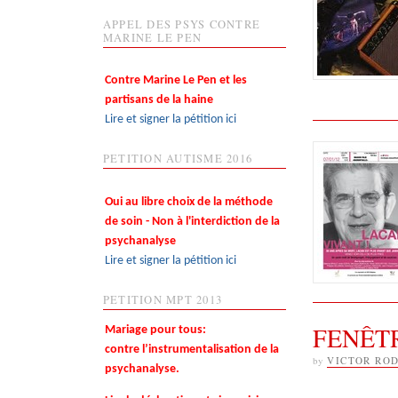
APPEL DES PSYS CONTRE
MARINE LE PEN
Contre Marine Le Pen et les
partisans de la haine
Lire et signer la pétition ici
PETITION AUTISME 2016
Oui au libre choix de la méthode
de soin - Non à l'interdiction de la
psychanalyse
Lire et signer la pétition ici
PETITION MPT 2013
FENÊT
Mariage pour tous:
contre l’instrumentalisation de la
by
VICTOR RO
psychanalyse.