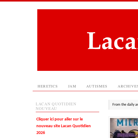
HERETICS
JAM
AUTISMES
ARCHIVE
LACAN QUOTIDIEN
From the daily a
NOUVEAU
Cliquer ici pour aller sur le
nouveau site Lacan Quotidien
2026