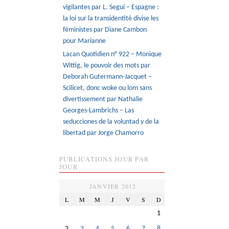
vigilantes par L. Seguí – Espagne :
la loi sur la transidentité divise les
féministes par Diane Cambon
pour Marianne
Lacan Quotidien n° 922 – Monique
Wittig, le pouvoir des mots par
Deborah Gutermann-Jacquet –
Scilicet, donc woke ou lom sans
divertissement par Nathalie
Georges-Lambrichs – Las
seducciones de la voluntad y de la
libertad par Jorge Chamorro
PUBLICATIONS JOUR PAR
JOUR
JANVIER 2012
L
M
M
J
V
S
D
1
2
3
4
5
6
7
8