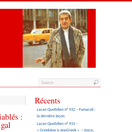
Récents
Lacan Quotidien n° 932 – Fumaroli :
ablés :
la dernière leçon
igal
Lacan Quotidien n° 931 –
« GreekJew is JewGreek » – Joyce,