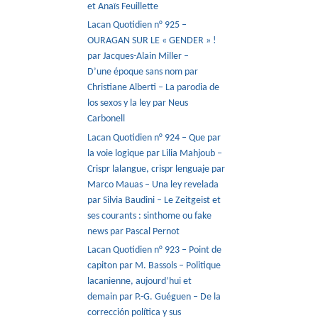
et Anaïs Feuillette
Lacan Quotidien n° 925 –
OURAGAN SUR LE « GENDER » !
par Jacques-Alain Miller –
D’une époque sans nom par
Christiane Alberti – La parodia de
los sexos y la ley par Neus
Carbonell
Lacan Quotidien n° 924 – Que par
la voie logique par Lilia Mahjoub –
Crispr lalangue, crispr lenguaje par
Marco Mauas – Una ley revelada
par Silvia Baudini – Le Zeitgeist et
ses courants : sinthome ou fake
news par Pascal Pernot
Lacan Quotidien n° 923 – Point de
capiton par M. Bassols – Politique
lacanienne, aujourd’hui et
demain par P.-G. Guéguen – De la
corrección política y sus