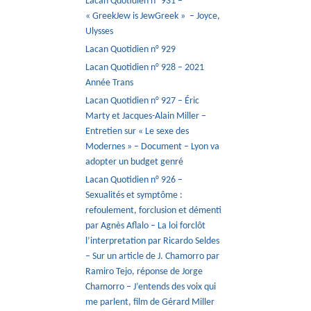
Lacan Quotidien n° 931 –
« GreekJew is JewGreek » – Joyce,
Ulysses
Lacan Quotidien n° 929
Lacan Quotidien n° 928 – 2021
Année Trans
Lacan Quotidien n° 927 – Éric
Marty et Jacques-Alain Miller –
Entretien sur « Le sexe des
Modernes » – Document – Lyon va
adopter un budget genré
Lacan Quotidien n° 926 –
Sexualités et symptôme :
refoulement, forclusion et démenti
par Agnès Aflalo – La loi forclôt
l’interpretation par Ricardo Seldes
– Sur un article de J. Chamorro par
Ramiro Tejo, réponse de Jorge
Chamorro – J’entends des voix qui
me parlent, film de Gérard Miller