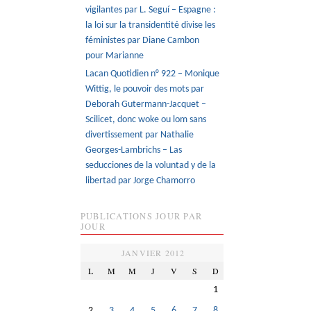
vigilantes par L. Seguí – Espagne :
la loi sur la transidentité divise les
féministes par Diane Cambon
pour Marianne
Lacan Quotidien n° 922 – Monique
Wittig, le pouvoir des mots par
Deborah Gutermann-Jacquet –
Scilicet, donc woke ou lom sans
divertissement par Nathalie
Georges-Lambrichs – Las
seducciones de la voluntad y de la
libertad par Jorge Chamorro
PUBLICATIONS JOUR PAR
JOUR
JANVIER 2012
L
M
M
J
V
S
D
1
2
3
4
5
6
7
8