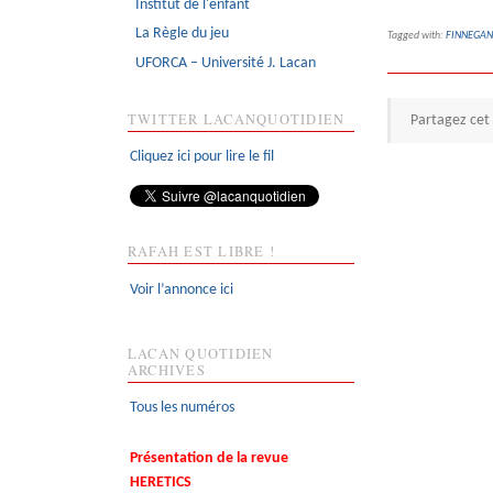
Institut de l'enfant
La Règle du jeu
Tagged with:
FINNEGAN
UFORCA – Université J. Lacan
TWITTER LACANQUOTIDIEN
Partagez cet 
Cliquez ici pour lire le fil
RAFAH EST LIBRE !
Voir l’annonce ici
LACAN QUOTIDIEN
ARCHIVES
Tous les numéros
Présentation de la revue
HERETICS