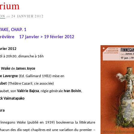
arium
ION
on
24 JANVIER 2012
KE, CHAP. 1
n rêvière
17 janvier > 19 février 2012
évrier 2012
di à 20h30, dimanche à 16h
s Wake
de
James Joyce
pe Lavergne
(Ed. Gallimard 1982) mise en
ubet
(Théâtre Cazaril, cie associée)
Caubet, son
Valérie Bajcsa
, régie générale
Ivan Boivin
,
ck Vaimatapako
ura
Finnegans Wake
(publié en 1939) bouleversa la littérature
acun des dix-sept chapitres est une variation du premier –