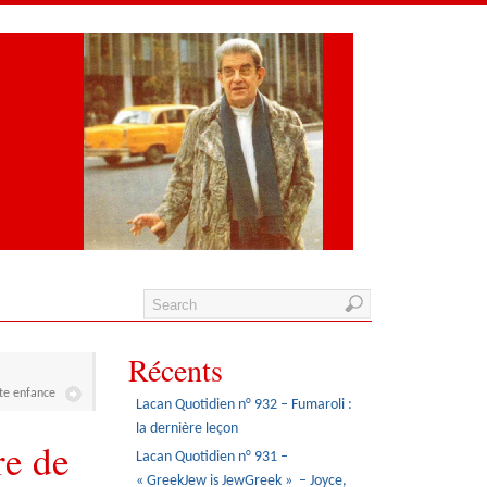
Récents
ite enfance
Lacan Quotidien n° 932 – Fumaroli :
la dernière leçon
e de
Lacan Quotidien n° 931 –
« GreekJew is JewGreek » – Joyce,