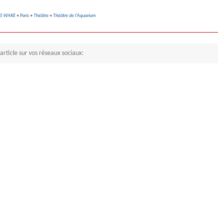
S WAKE
•
Paris
•
Théâtre
•
Théâtre de l'Aquarium
article sur vos réseaux sociaux: