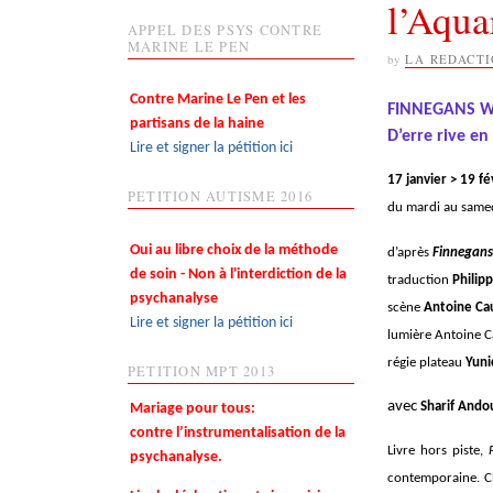
l’Aqu
APPEL DES PSYS CONTRE
MARINE LE PEN
by
LA REDACT
Contre Marine Le Pen et les
FINNEGANS WA
partisans de la haine
D’erre rive e
Lire et signer la pétition ici
17 janvier > 19 f
PETITION AUTISME 2016
du mardi au same
Oui au libre choix de la méthode
d’après
Finnegan
de soin - Non à l'interdiction de la
traduction
Philip
psychanalyse
scène
Antoine Ca
Lire et signer la pétition ici
lumière Antoine 
régie plateau
Yuni
PETITION MPT 2013
avec
Sharif Ando
Mariage pour tous:
contre l’instrumentalisation de la
Livre hors piste,
psychanalyse.
contemporaine. Ch