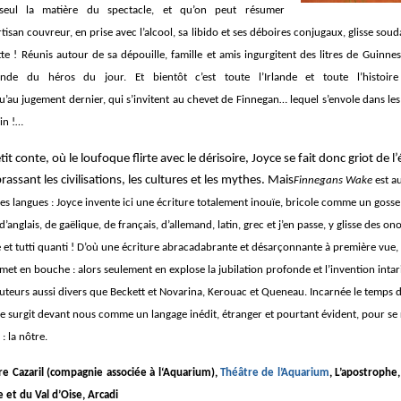
seul la matière du spectacle, et qu’on peut résumer
rtisan couvreur, en prise avec l’alcool, sa libido et ses déboires conjugaux, glisse souda
te ! Réunis autour de sa dépouille, famille et amis ingurgitent des litres de Guinnes
ende du héros du jour. Et bientôt c’est toute l’Irlande et toute l’histoire
au jugement dernier, qui s’invitent au chevet de Finnegan… lequel s’envole dans les 
in !…
it conte, où le loufoque flirte avec le dérisoire, Joyce se fait donc griot de 
assant les civilisations, les cultures et les mythes. Mais
Finnegans Wake
est a
 les langues : Joyce invente ici une écriture totalement inouïe, bricole comme un goss
’anglais, de gaëlique, de français, d’allemand, latin, grec et j’en passe, y glisse des o
e et tutti quanti ! D’où une écriture abracadabrante et désarçonnante à première vue,
 met en bouche : alors seulement en explose la jubilation profonde et l’invention intar
uteurs aussi divers que Beckett et Novarina, Kerouac et Queneau. Incarnée le temps 
le surgit devant nous comme un langage inédit, étranger et pourtant évident, pour se
 la nôtre.
re Cazaril (compagnie associée à l‘Aquarium),
Théâtre de l’Aquarium
, L’apostrophe
 et du Val d’Oise, Arcadi