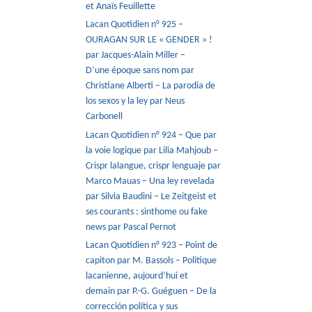
et Anaïs Feuillette
Lacan Quotidien n° 925 –
OURAGAN SUR LE « GENDER » !
par Jacques-Alain Miller –
D’une époque sans nom par
Christiane Alberti – La parodia de
los sexos y la ley par Neus
Carbonell
Lacan Quotidien n° 924 – Que par
la voie logique par Lilia Mahjoub –
Crispr lalangue, crispr lenguaje par
Marco Mauas – Una ley revelada
par Silvia Baudini – Le Zeitgeist et
ses courants : sinthome ou fake
news par Pascal Pernot
Lacan Quotidien n° 923 – Point de
capiton par M. Bassols – Politique
lacanienne, aujourd’hui et
demain par P.-G. Guéguen – De la
corrección política y sus