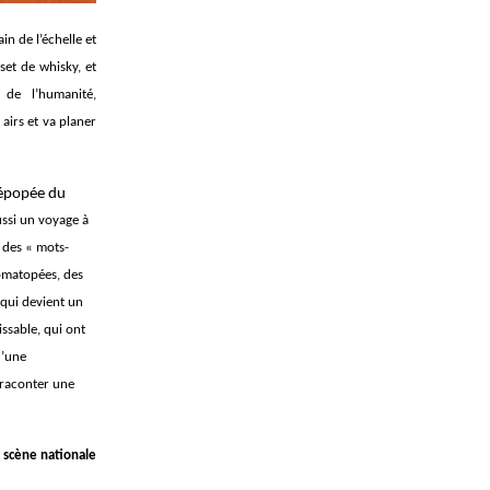
in de l’échelle et
set de whisky, et
 de l’humanité,
airs et va planer
l’épopée du
ussi un voyage à
e des « mots-
nomatopées, des
 qui devient un
issable, qui ont
d’une
 raconter une
, scène nationale