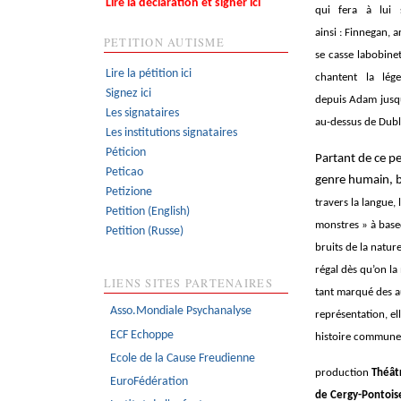
Lire la déclaration et signer ici
qui fera à lui 
ainsi : Finnegan, a
PETITION AUTISME
se casse labobinet
Lire la pétition ici
chantent la lég
Signez ici
depuis Adam jusqu’
Les signataires
au-dessus de Dubl
Les institutions signataires
Péticion
Partant de ce pet
Peticao
genre humain, br
Petizione
travers la langue,
Petition (English)
monstres » à based
Petition (Russe)
bruits de la natur
régal dès qu’on la
LIENS SITES PARTENAIRES
tant marqué des a
Asso.Mondiale Psychanalyse
représentation, el
ECF Echoppe
histoire commune :
Ecole de la Cause Freudienne
production
Théât
EuroFédération
de Cergy-Pontoise