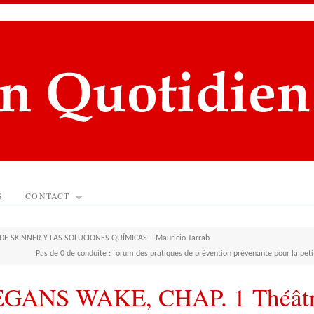
S
CONTACT
DE SKINNER Y LAS SOLUCIONES QUÍMICAS – Mauricio Tarrab
Pas de 0 de conduite : forum des pratiques de prévention prévenante pour la pet
GANS WAKE, CHAP. 1 Théâtr