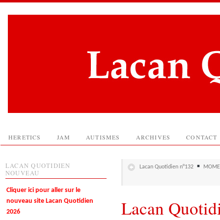
HERETICS
JAM
AUTISMES
ARCHIVES
CONTACT
LACAN QUOTIDIEN
Lacan Quotidien n°132
MOMEN
NOUVEAU
Cliquer ici pour aller sur le
Lacan Quotid
nouveau site Lacan Quotidien
2026