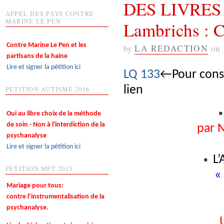
DES LIVRE
APPEL DES PSYS CONTRE
MARINE LE PEN
Lambrichs : C
Contre Marine Le Pen et les
by
LA REDACTION
on
partisans de la haine
Lire et signer la pétition ici
LQ 133
←Pour consu
lien
PETITION AUTISME 2016
Oui au libre choix de la méthode
de soin - Non à l'interdiction de la
par 
psychanalyse
Lire et signer la pétition ici
L’
PETITION MPT 2013
«
Mariage pour tous:
contre l’instrumentalisation de la
psychanalyse.