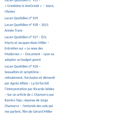
Lacan Quotidien n° 931 –
« GreekJew is JewGreek » – Joyce,
Ulysses
Lacan Quotidien n° 929
Lacan Quotidien n° 928 – 2021
Année Trans
Lacan Quotidien n° 927 – Éric
Marty et Jacques-Alain Miller –
Entretien sur « Le sexe des
Modernes » – Document – Lyon va
adopter un budget genré
Lacan Quotidien n° 926 –
Sexualités et symptôme :
refoulement, forclusion et démenti
par Agnès Aflalo – La loi forclôt
l’interpretation par Ricardo Seldes
– Sur un article de J. Chamorro par
Ramiro Tejo, réponse de Jorge
Chamorro – J’entends des voix qui
me parlent, film de Gérard Miller