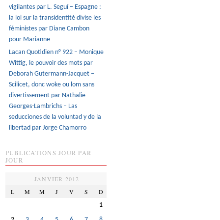
vigilantes par L. Seguí – Espagne :
la loi sur la transidentité divise les
féministes par Diane Cambon
pour Marianne
Lacan Quotidien n° 922 – Monique
Wittig, le pouvoir des mots par
Deborah Gutermann-Jacquet –
Scilicet, donc woke ou lom sans
divertissement par Nathalie
Georges-Lambrichs – Las
seducciones de la voluntad y de la
libertad par Jorge Chamorro
PUBLICATIONS JOUR PAR
JOUR
JANVIER 2012
L
M
M
J
V
S
D
1
2
3
4
5
6
7
8