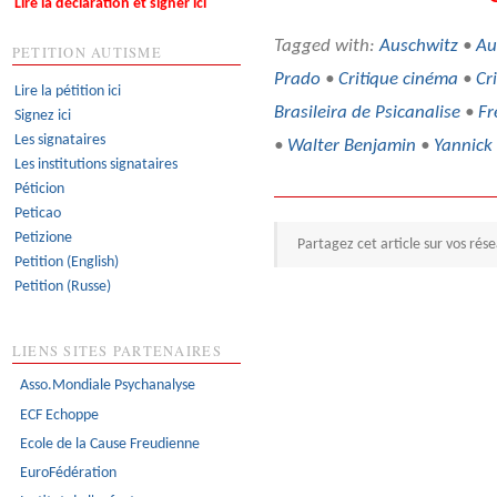
Lire la déclaration et signer ici
Tagged with:
Auschwitz
•
Au
PETITION AUTISME
Prado
•
Critique cinéma
•
Cri
Lire la pétition ici
Brasileira de Psicanalise
•
Fr
Signez ici
Les signataires
•
Walter Benjamin
•
Yannick
Les institutions signataires
Péticion
Peticao
Petizione
Partagez cet article sur vos rés
Petition (English)
Petition (Russe)
LIENS SITES PARTENAIRES
Asso.Mondiale Psychanalyse
ECF Echoppe
Ecole de la Cause Freudienne
EuroFédération