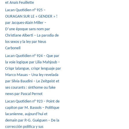
et Anaïs Feuillette
Lacan Quotidien n° 925 –
OURAGAN SUR LE « GENDER » !
par Jacques-Alain Miller –
D’une époque sans nom par
Christiane Alberti – La parodia de
los sexos y la ley par Neus
Carbonell
Lacan Quotidien n° 924 – Que par
la voie logique par Lilia Mahjoub –
Crispr lalangue, crispr lenguaje par
Marco Mauas – Una ley revelada
par Silvia Baudini – Le Zeitgeist et
ses courants : sinthome ou fake
news par Pascal Pernot
Lacan Quotidien n° 923 – Point de
capiton par M. Bassols – Politique
lacanienne, aujourd’hui et
demain par P.-G. Guéguen – De la
corrección política y sus