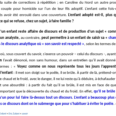
 la suite de corrections à répétition ; en Caroline du Nord un autre pro
 couple pour homicide sur l’un de leur fils adoptif. L’enfant cette fois
rès avoir été enroulé dans une couverture.
L’enfant adopté est-il, plus 
 qui se refuse, chez un sujet, à faire famille ?
d’un enfant reste affaire de discours et de production d’un sujet « comm
 un analyste,
au contraire,
peut permettre à un enfant de saisir sa «
chan
 le discours analytique où « son savoir est respecté »
, selon les termes de 
où, sous couvert du savoir, s’exerce un pouvoir – celui du discours -, ayan
an
l’avait dénoncé, non sans humour, dans un entretien qu’il avait donné 
termes : «
Voyez comme on nous représente tous les jours l’apprent
l’enfant
: il met son doigt sur le poêle, il se brûle. À partir de là, prétend-on
 chaud et le froid, avec le danger, il ne lui reste qu’à déduire, à échafauder l
est une absurdité : à partir du fait qu’il se brûle, il est mis en face de q
mportant que la découverte du chaud et du froid. En effet,
qu’il se brûle
’un pour lui faire là-dessus tout un discours. L’enfant a beaucoup plus d
s ce discours dont on le submerge que pour s’habituer à éviter le poêle
. 
Enfant
•
Eric Zuliani
•
savoir