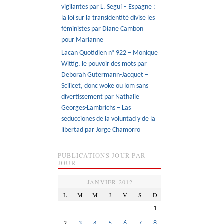
vigilantes par L. Seguí – Espagne :
la loi sur la transidentité divise les
féministes par Diane Cambon
pour Marianne
Lacan Quotidien n° 922 – Monique
Wittig, le pouvoir des mots par
Deborah Gutermann-Jacquet –
Scilicet, donc woke ou lom sans
divertissement par Nathalie
Georges-Lambrichs – Las
seducciones de la voluntad y de la
libertad par Jorge Chamorro
PUBLICATIONS JOUR PAR
JOUR
JANVIER 2012
L
M
M
J
V
S
D
1
2
3
4
5
6
7
8