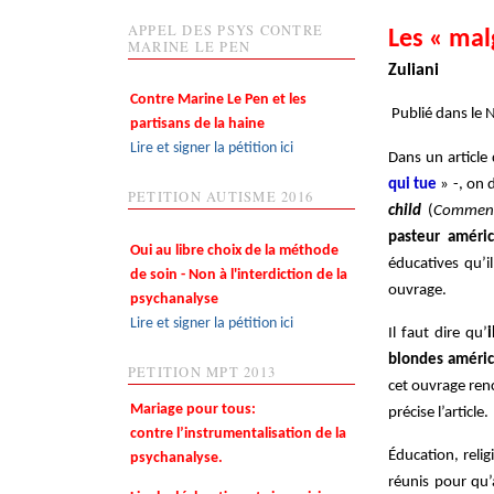
APPEL DES PSYS CONTRE
Les « mal
MARINE LE PEN
Zuliani
Contre Marine Le Pen et les
Publié dans le
partisans de la haine
Lire et signer la pétition ici
Dans un article
qui tue
» -, on 
PETITION AUTISME 2016
child
(
Comment
pasteur améric
Oui au libre choix de la méthode
éducatives qu’i
de soin - Non à l'interdiction de la
ouvrage.
psychanalyse
Lire et signer la pétition ici
Il faut dire qu’
blondes améric
PETITION MPT 2013
cet ouvrage re
Mariage pour tous:
précise l’article.
contre l’instrumentalisation de la
Éducation, relig
psychanalyse.
réunis pour qu’