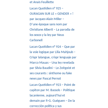
et Anaïs Feuillette
Lacan Quotidien n° 925 –
OURAGAN SUR LE « GENDER » !
par Jacques-Alain Miller –
D’une époque sans nom par
Christiane Alberti – La parodia de
los sexos y la ley par Neus
Carbonell
Lacan Quotidien n° 924 – Que par
la voie logique par Lilia Mahjoub –
Crispr lalangue, crispr lenguaje par
Marco Mauas – Una ley revelada
par Silvia Baudini – Le Zeitgeist et
ses courants : sinthome ou fake
news par Pascal Pernot
Lacan Quotidien n° 923 – Point de
capiton par M. Bassols – Politique
lacanienne, aujourd’hui et
demain par P.-G. Guéguen – De la
corrección política y sus