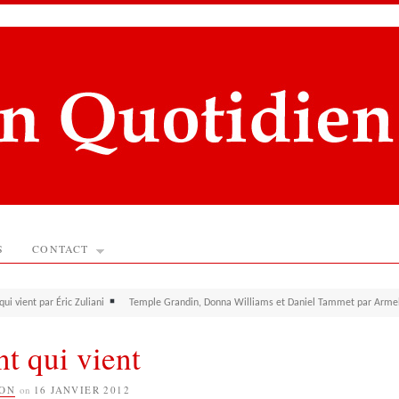
S
CONTACT
qui vient par Éric Zuliani
Temple Grandin, Donna Williams et Daniel Tammet par Arme
nt qui vient
ION
on
16 JANVIER 2012