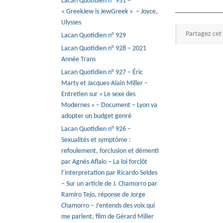
Lacan Quotidien n° 931 –
« GreekJew is JewGreek » – Joyce,
Ulysses
Partagez cet 
Lacan Quotidien n° 929
Lacan Quotidien n° 928 – 2021
Année Trans
Lacan Quotidien n° 927 – Éric
Marty et Jacques-Alain Miller –
Entretien sur « Le sexe des
Modernes » – Document – Lyon va
adopter un budget genré
Lacan Quotidien n° 926 –
Sexualités et symptôme :
refoulement, forclusion et démenti
par Agnès Aflalo – La loi forclôt
l’interpretation par Ricardo Seldes
– Sur un article de J. Chamorro par
Ramiro Tejo, réponse de Jorge
Chamorro – J’entends des voix qui
me parlent, film de Gérard Miller