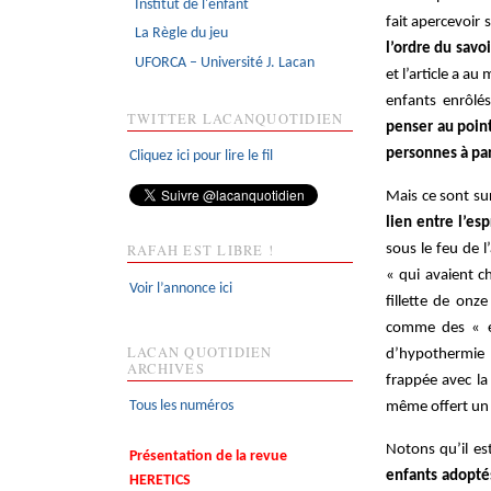
Institut de l'enfant
fait apercevoir s
La Règle du jeu
l’ordre du savo
UFORCA – Université J. Lacan
et l’article a au
enfants enrôlé
TWITTER LACANQUOTIDIEN
penser au poin
personnes à par
Cliquez ici pour lire le fil
Mais ce sont su
lien entre l’esp
sous le feu de l
RAFAH EST LIBRE !
« qui avaient c
Voir l’annonce ici
fillette de onz
comme des « enf
LACAN QUOTIDIEN
d’hypothermie e
ARCHIVES
frappée avec la
même offert un 
Tous les numéros
Notons qu’il es
Présentation de la revue
enfants adopté
HERETICS