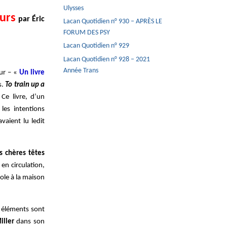
Ulysses
ours
par Éric
Lacan Quotidien n° 930 – APRÈS LE
FORUM DES PSY
Lacan Quotidien n° 929
Lacan Quotidien n° 928 – 2021
Année Trans
ur – «
Un livre
s.
To train up a
Ce livre, d’un
les intentions
vaient lu ledit
s chères têtes
en circulation,
cole à la maison
es éléments sont
iller
dans son