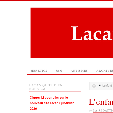
HERETICS
JAM
AUTISMES
ARCHIVE
LACAN QUOTIDIEN
L’enfant 
NOUVEAU
L’enfa
Cliquer ici pour aller sur le
nouveau site Lacan Quotidien
2026
by
LA REDACT