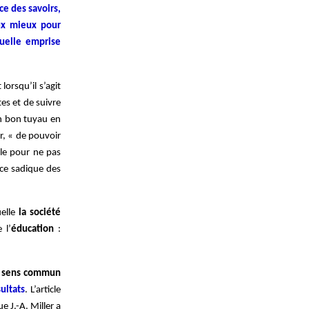
ce des savoirs,
eux mieux pour
quelle emprise
lorsqu’il s’agit
tes et de suivre
un bon tuyau en
r, « de pouvoir
le pour ne pas
nce sadique des
uelle
la société
 l’
éducation
:
le sens commun
ultats
. L’article
e J.-A. Miller a