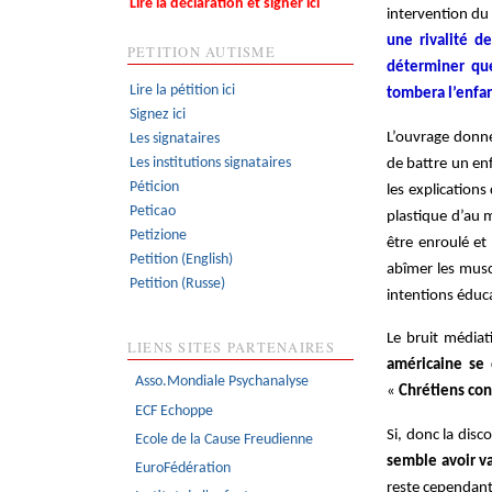
Lire la déclaration et signer ici
intervention du
une rivalité d
PETITION AUTISME
déterminer que
Lire la pétition ici
tombera l’enfa
Signez ici
L’ouvrage donne,
Les signataires
Les institutions signataires
de battre un enf
Péticion
les explication
Peticao
plastique d’au m
Petizione
être enroulé et
Petition (English)
abîmer les musc
Petition (Russe)
intentions éduca
Le bruit médiati
LIENS SITES PARTENAIRES
américaine se 
Asso.Mondiale Psychanalyse
«
Chrétiens con
ECF Echoppe
Si, donc la dis
Ecole de la Cause Freudienne
semble avoir va
EuroFédération
reste cependant 