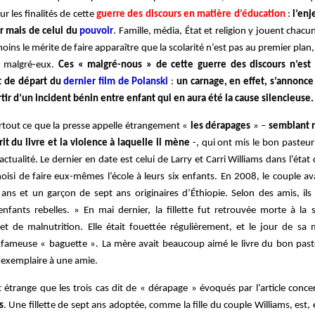
ur les finalités de cette
guerre des discours en matière d’éducation
:
l’enj
ir mais de celui du
pouvoir
. Famille, média, État et religion y jouent chacun
 moins le mérite de faire apparaître que la scolarité n’est pas au premier plan, 
s malgré-eux.
Ces « malgré-nous » de cette guerre des discours n’est 
t de départ du
dernier film de Polanski
:
un carnage, en effet, s’annonce
tir d’un incident bénin entre enfant qui en aura été la cause silencieuse.
rtout ce que la presse appelle étrangement «
les dérapages
» –
semblant n
rit du livre et la violence à laquelle il mène
-, qui ont mis le bon pasteu
’actualité. Le dernier en date est celui de Larry et Carri Williams dans l’ét
hoisi de faire eux-mêmes l’école à leurs six enfants. En 2008, le couple a
e ans et un garçon de sept ans originaires d’Éthiopie. Selon des amis, ils 
ants rebelles. » En mai dernier, la fillette fut retrouvée morte à la s
t de malnutrition. Elle était fouettée régulièrement, et le jour de sa 
 fameuse « baguette ». La mère avait beaucoup aimé le livre du bon past
exemplaire à une amie.
t étrange que les trois cas dit de « dérapage » évoqués par l’article conc
s
. Une fillette de sept ans adoptée, comme la fille du couple Williams, est,