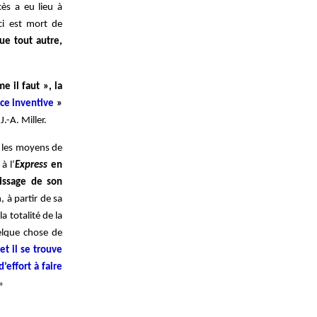
cès a eu lieu à
-ci est mort de
que tout autre,
e il faut », la
ce inventive
»
J.-A. Miller.
t les moyens de
à l’
Express
en
issage de son
, à partir de sa
a totalité de la
uelque chose de
 et il se trouve
’effort à faire
»