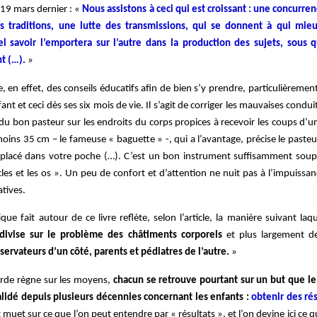
 19 mars dernier : «
Nous assistons à ceci qui est croissant : une concurren
es traditions, une lutte des transmissions, qui se donnent à qui mi
l savoir l’emportera sur l’autre dans la production des sujets, sous 
nt (…).
»
 en effet, des conseils éducatifs afin de bien s’y prendre, particulièrement 
ant et ceci dès ses six mois de vie. Il s’agit de corriger les mauvaises condui
s du bon pasteur sur les endroits du corps propices à recevoir les coups d’
oins 35 cm – le fameuse « baguette » -, qui a l’avantage, précise le pasteu
 placé dans votre poche (…). C’est un bon instrument suffisamment soup
les et les os ». Un peu de confort et d’attention ne nuit pas à l’impuissa
tives.
que fait autour de ce livre reflète, selon l’article, la manière suivant laq
divise sur le problème des châtiments corporels
et plus largement de
servateurs d’un côté, parents et pédiatres de l’autre.
»
corde règne sur les moyens,
chacun se retrouve pourtant sur un but que 
lidé depuis plusieurs décennies concernant les enfants :
obtenir des rés
muet sur ce que l’on peut entendre par « résultats », et l’on devine ici ce qu