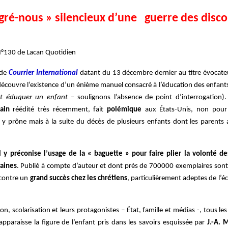
gré-nous » silencieux d’une guerre des disc
 N°130 de Lacan Quotidien
 de
Courrier International
datant du 13 décembre dernier au titre évocate
découvre l’existence d’un énième manuel consacré à l’éducation des enfant
 éduquer un enfant
– soulignons l’absence de point d’interrogation). 
ain
réédité très récemment, fait
polémique
aux États-Unis, non pour 
l y prône mais à la suite du décès de plusieurs enfants dont les parents a
il y préconise l’usage de la « baguette » pour faire plier la volonté de
aines
. Publié à compte d’auteur et dont près de 700000 exemplaires sont 
ncontre un
grand succès chez les chrétiens
, particulièrement adeptes de l’é
ion, scolarisation et leurs protagonistes – État, famille et médias -, tous l
apparaisse la figure de l’enfant pris dans les savoirs esquissée par
J.-A. M