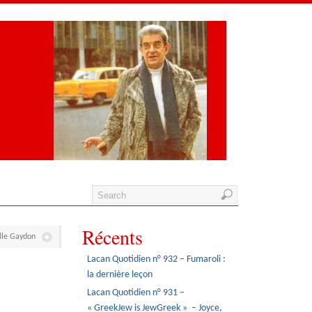
Récents
lle Gaydon
Lacan Quotidien n° 932 – Fumaroli :
la dernière leçon
Lacan Quotidien n° 931 –
« GreekJew is JewGreek » – Joyce,