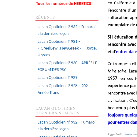
en Californie à
Tous les numéros de HERETICS
l’encontre d’un
RÉCENTS
suffocation ap
exemplaire de ce
Lacan Quotidien n° 932 – Fumaroli
: la dernière leçon
Si l’éducation 
Lacan Quotidien n° 931 –
rencontre avec
« GreekJew is JewGreek » – Joyce,
et d’
entrer dans
Ulysses
Lacan Quotidien n° 930 – APRÈS LE
Ce trompe-l’œil 
FORUM DES PSY
faire taire
,
Lac
Lacan Quotidien n° 929
1957
, en ces 
expérience par 
Lacan Quotidien n° 928 – 2021
Année Trans
rencontre avec le
civilisation. C’
beaucoup plus i
LACAN QUOTIDIEN
DERNIERS NUMÉROS
toujours quelqu
pour entrer dan
Lacan Quotidien n° 932 – Fumaroli
: la dernière leçon
Tagged with:
discours
•