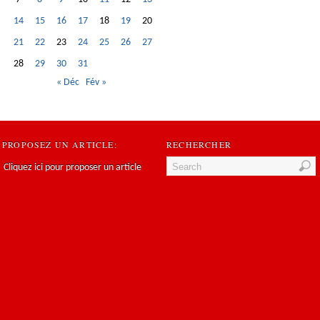
14
15
16
17
18
19
20
21
22
23
24
25
26
27
28
29
30
31
« Déc
Fév »
PROPOSEZ UN ARTICLE:
RECHERCHER
Cliquez ici pour proposer un article