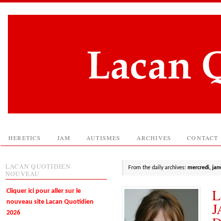
HERETICS
JAM
AUTISMES
ARCHIVES
CONTACT
LACAN QUOTIDIEN
From the daily archives:
mercredi, jan
NOUVEAU
L
Cliquer ici pour aller sur le
nouveau site Lacan Quotidien
J
2026