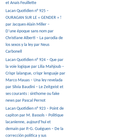
et Anaïs Feuillette
Lacan Quotidien n° 925 –
OURAGAN SUR LE « GENDER » !
par Jacques-Alain Miller –
D’une époque sans nom par
Christiane Alberti – La parodia de
los sexos y la ley par Neus
Carbonell
Lacan Quotidien n° 924 – Que par
la voie logique par Lilia Mahjoub –
Crispr lalangue, crispr lenguaje par
Marco Mauas – Una ley revelada
par Silvia Baudini – Le Zeitgeist et
ses courants : sinthome ou fake
news par Pascal Pernot
Lacan Quotidien n° 923 – Point de
capiton par M. Bassols – Politique
lacanienne, aujourd’hui et
demain par P.-G. Guéguen – De la
corrección política y sus