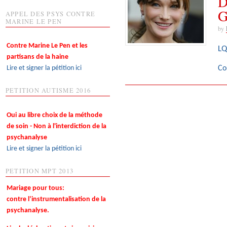
D
G
APPEL DES PSYS CONTRE
MARINE LE PEN
by
Contre Marine Le Pen et les
LQ
partisans de la haine
Lire et signer la pétition ici
Co
PETITION AUTISME 2016
Oui au libre choix de la méthode
de soin - Non à l'interdiction de la
psychanalyse
Lire et signer la pétition ici
PETITION MPT 2013
Mariage pour tous:
contre l’instrumentalisation de la
psychanalyse.