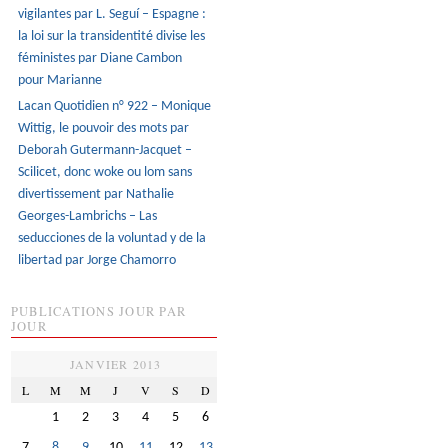
vigilantes par L. Seguí – Espagne :
la loi sur la transidentité divise les
féministes par Diane Cambon
pour Marianne
Lacan Quotidien n° 922 – Monique
Wittig, le pouvoir des mots par
Deborah Gutermann-Jacquet –
Scilicet, donc woke ou lom sans
divertissement par Nathalie
Georges-Lambrichs – Las
seducciones de la voluntad y de la
libertad par Jorge Chamorro
PUBLICATIONS JOUR PAR
JOUR
JANVIER 2013
L
M
M
J
V
S
D
1
2
3
4
5
6
7
8
9
10
11
12
13