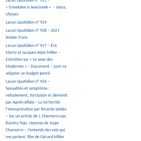
Lacan Quotidien n° 931 –
« GreekJew is JewGreek » – Joyce,
Ulysses
Lacan Quotidien n° 929
Lacan Quotidien n° 928 – 2021
Année Trans
Lacan Quotidien n° 927 – Éric
Marty et Jacques-Alain Miller –
Entretien sur « Le sexe des
Modernes » – Document – Lyon va
adopter un budget genré
Lacan Quotidien n° 926 –
Sexualités et symptôme :
refoulement, forclusion et démenti
par Agnès Aflalo – La loi forclôt
l’interpretation par Ricardo Seldes
– Sur un article de J. Chamorro par
Ramiro Tejo, réponse de Jorge
Chamorro – J’entends des voix qui
me parlent, film de Gérard Miller