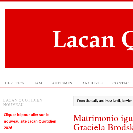
HERETICS
JAM
AUTISMES
ARCHIVES
CONTACT
LACAN QUOTIDIEN
From the daily archives:
lundi, janvier
NOUVEAU
Matrimonio igua
Cliquer ici pour aller sur le
nouveau site Lacan Quotidien
Graciela Brods
2026