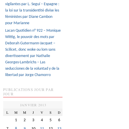
vigilantes par L. Seguí – Espagne :
la loi sur la transidentité divise les
féministes par Diane Cambon
pour Marianne
Lacan Quotidien n° 922 – Monique
Wittig, le pouvoir des mots par
Deborah Gutermann-Jacquet –
Scilicet, donc woke ou lom sans
divertissement par Nathalie
Georges-Lambrichs – Las
seducciones de la voluntad y de la
libertad par Jorge Chamorro
PUBLICATIONS JOUR PAR
JOUR
JANVIER 2013
L
M
M
J
V
S
D
1
2
3
4
5
6
7
8
9
10
11
12
13