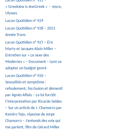
Lacan Quotidien n° 931 –
« GreekJew is JewGreek » – Joyce,
Ulysses
Lacan Quotidien n° 929
Lacan Quotidien n° 928 – 2021
Année Trans
Lacan Quotidien n° 927 – Éric
Marty et Jacques-Alain Miller –
Entretien sur « Le sexe des
Modernes » – Document – Lyon va
adopter un budget genré
Lacan Quotidien n° 926 –
Sexualités et symptôme :
refoulement, forclusion et démenti
par Agnès Aflalo – La loi forclôt
l’interpretation par Ricardo Seldes
– Sur un article de J. Chamorro par
Ramiro Tejo, réponse de Jorge
Chamorro – J’entends des voix qui
me parlent, film de Gérard Miller