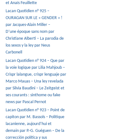
et Anaïs Feuillette
Lacan Quotidien n° 925 –
OURAGAN SUR LE « GENDER » !
par Jacques-Alain Miller –
D’une époque sans nom par
Christiane Alberti – La parodia de
los sexos y la ley par Neus
Carbonell
Lacan Quotidien n° 924 – Que par
la voie logique par Lilia Mahjoub –
Crispr lalangue, crispr lenguaje par
Marco Mauas – Una ley revelada
par Silvia Baudini – Le Zeitgeist et
ses courants : sinthome ou fake
news par Pascal Pernot
Lacan Quotidien n° 923 – Point de
capiton par M. Bassols – Politique
lacanienne, aujourd’hui et
demain par P.-G. Guéguen – De la
corrección política y sus