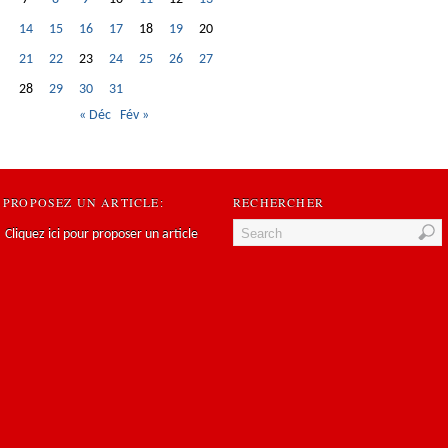
14
15
16
17
18
19
20
21
22
23
24
25
26
27
28
29
30
31
« Déc
Fév »
PROPOSEZ UN ARTICLE:
RECHERCHER
Cliquez ici pour proposer un article