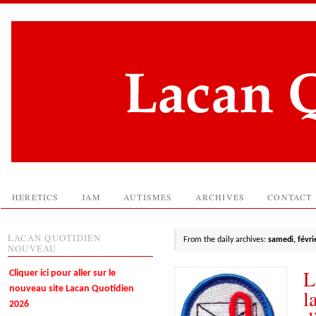
HERETICS
JAM
AUTISMES
ARCHIVES
CONTACT
LACAN QUOTIDIEN
From the daily archives:
samedi, févri
NOUVEAU
L
Cliquer ici pour aller sur le
nouveau site Lacan Quotidien
l
2026