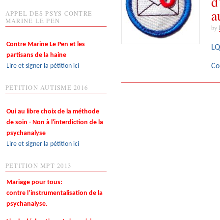
d
a
APPEL DES PSYS CONTRE
MARINE LE PEN
by
Contre Marine Le Pen et les
LQ
partisans de la haine
Lire et signer la pétition ici
Co
PETITION AUTISME 2016
Oui au libre choix de la méthode
de soin - Non à l'interdiction de la
psychanalyse
Lire et signer la pétition ici
PETITION MPT 2013
Mariage pour tous:
contre l’instrumentalisation de la
psychanalyse.