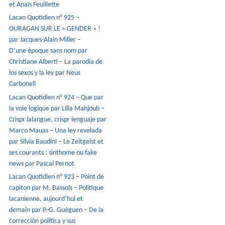
et Anaïs Feuillette
Lacan Quotidien n° 925 –
OURAGAN SUR LE « GENDER » !
par Jacques-Alain Miller –
D’une époque sans nom par
Christiane Alberti – La parodia de
los sexos y la ley par Neus
Carbonell
Lacan Quotidien n° 924 – Que par
la voie logique par Lilia Mahjoub –
Crispr lalangue, crispr lenguaje par
Marco Mauas – Una ley revelada
par Silvia Baudini – Le Zeitgeist et
ses courants : sinthome ou fake
news par Pascal Pernot
Lacan Quotidien n° 923 – Point de
capiton par M. Bassols – Politique
lacanienne, aujourd’hui et
demain par P.-G. Guéguen – De la
corrección política y sus