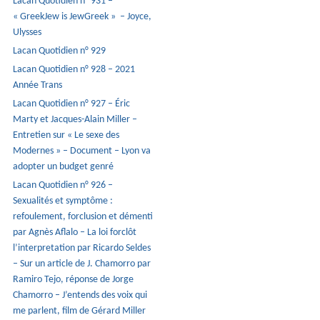
Lacan Quotidien n° 931 –
« GreekJew is JewGreek » – Joyce,
Ulysses
Lacan Quotidien n° 929
Lacan Quotidien n° 928 – 2021
Année Trans
Lacan Quotidien n° 927 – Éric
Marty et Jacques-Alain Miller –
Entretien sur « Le sexe des
Modernes » – Document – Lyon va
adopter un budget genré
Lacan Quotidien n° 926 –
Sexualités et symptôme :
refoulement, forclusion et démenti
par Agnès Aflalo – La loi forclôt
l’interpretation par Ricardo Seldes
– Sur un article de J. Chamorro par
Ramiro Tejo, réponse de Jorge
Chamorro – J’entends des voix qui
me parlent, film de Gérard Miller