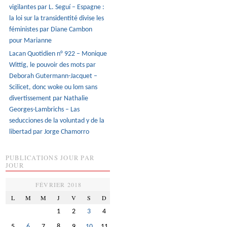
vigilantes par L. Seguí – Espagne :
la loi sur la transidentité divise les
féministes par Diane Cambon
pour Marianne
Lacan Quotidien n° 922 – Monique
Wittig, le pouvoir des mots par
Deborah Gutermann-Jacquet –
Scilicet, donc woke ou lom sans
divertissement par Nathalie
Georges-Lambrichs – Las
seducciones de la voluntad y de la
libertad par Jorge Chamorro
PUBLICATIONS JOUR PAR
JOUR
FÉVRIER 2018
L
M
M
J
V
S
D
1
2
3
4
5
6
7
8
9
10
11