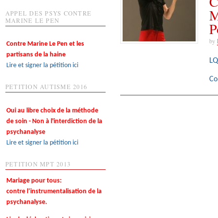
C
M
APPEL DES PSYS CONTRE
MARINE LE PEN
P
by
Contre Marine Le Pen et les
partisans de la haine
LQ
Lire et signer la pétition ici
Co
PETITION AUTISME 2016
Oui au libre choix de la méthode
de soin - Non à l'interdiction de la
psychanalyse
Lire et signer la pétition ici
PETITION MPT 2013
Mariage pour tous:
contre l’instrumentalisation de la
psychanalyse.