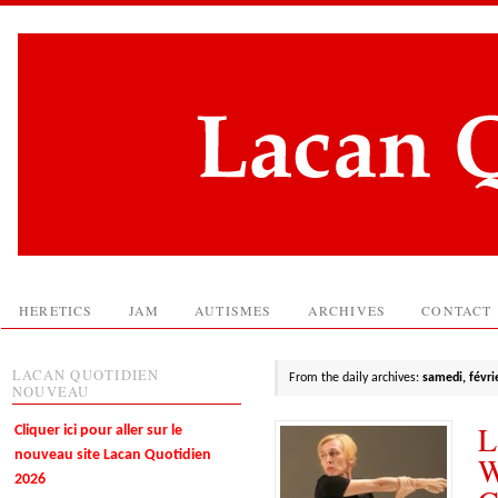
HERETICS
JAM
AUTISMES
ARCHIVES
CONTACT
LACAN QUOTIDIEN
From the daily archives:
samedi, févri
NOUVEAU
L
Cliquer ici pour aller sur le
nouveau site Lacan Quotidien
W
2026