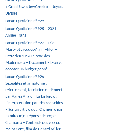
Lacan Quotidien n° 931 –
« GreekJew is JewGreek » – Joyce,
Ulysses
Lacan Quotidien n° 929
Lacan Quotidien n° 928 – 2021
Année Trans
Lacan Quotidien n° 927 – Éric
Marty et Jacques-Alain Miller –
Entretien sur « Le sexe des
Modernes » – Document – Lyon va
adopter un budget genré
Lacan Quotidien n° 926 –
Sexualités et symptôme :
refoulement, forclusion et démenti
par Agnès Aflalo – La loi forclôt
l’interpretation par Ricardo Seldes
– Sur un article de J. Chamorro par
Ramiro Tejo, réponse de Jorge
Chamorro – J’entends des voix qui
me parlent, film de Gérard Miller