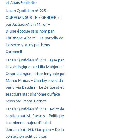
et Anaïs Feuillette
Lacan Quotidien n° 925 –
OURAGAN SUR LE « GENDER » !
par Jacques-Alain Miller –
D’une époque sans nom par
Christiane Alberti – La parodia de
los sexos y la ley par Neus
Carbonell
Lacan Quotidien n° 924 – Que par
la voie logique par Lilia Mahjoub –
Crispr lalangue, crispr lenguaje par
Marco Mauas – Una ley revelada
par Silvia Baudini – Le Zeitgeist et
ses courants : sinthome ou fake
news par Pascal Pernot
Lacan Quotidien n° 923 – Point de
capiton par M. Bassols – Politique
lacanienne, aujourd’hui et
demain par P.-G. Guéguen – De la
corrección política y sus