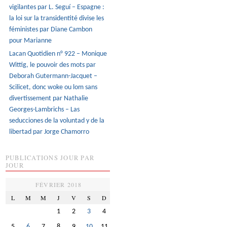
vigilantes par L. Seguí – Espagne :
la loi sur la transidentité divise les
féministes par Diane Cambon
pour Marianne
Lacan Quotidien n° 922 – Monique
Wittig, le pouvoir des mots par
Deborah Gutermann-Jacquet –
Scilicet, donc woke ou lom sans
divertissement par Nathalie
Georges-Lambrichs – Las
seducciones de la voluntad y de la
libertad par Jorge Chamorro
PUBLICATIONS JOUR PAR
JOUR
FÉVRIER 2018
L
M
M
J
V
S
D
1
2
3
4
5
6
7
8
9
10
11