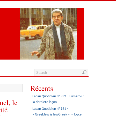
Récents
Lacan Quotidien n° 932 – Fumaroli :
el, le
la dernière leçon
ité
Lacan Quotidien n° 931 –
« GreekJew is JewGreek » – Joyce,