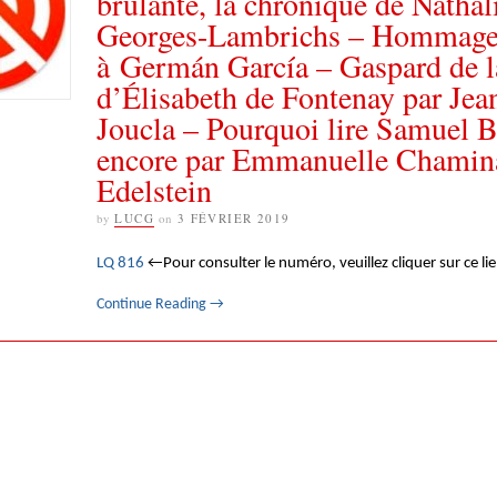
brûlante, la chronique de Nathal
Georges-Lambrichs – Hommag
à Germán García – Gaspard de l
d’Élisabeth de Fontenay par Jea
Joucla – Pourquoi lire Samuel B
encore par Emmanuelle Chamin
Edelstein
by
LUCG
on
3 FÉVRIER 2019
LQ 816
←Pour consulter le numéro, veuillez cliquer sur ce li
Continue Reading
→