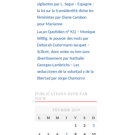
vigilantes par L. Seguí – Espagne :
la loi sur la transidentité divise les
féministes par Diane Cambon
pour Marianne
Lacan Quotidien n° 922 – Monique
Wittig, le pouvoir des mots par
Deborah Gutermann-Jacquet –
Scilicet, donc woke ou lom sans
divertissement par Nathalie
Georges-Lambrichs – Las
seducciones de la voluntad y de la
libertad par Jorge Chamorro
PUBLICATIONS JOUR PAR
JOUR
FÉVRIER 2019
L
M
M
J
V
S
D
1
2
3
4
5
6
7
8
9
10