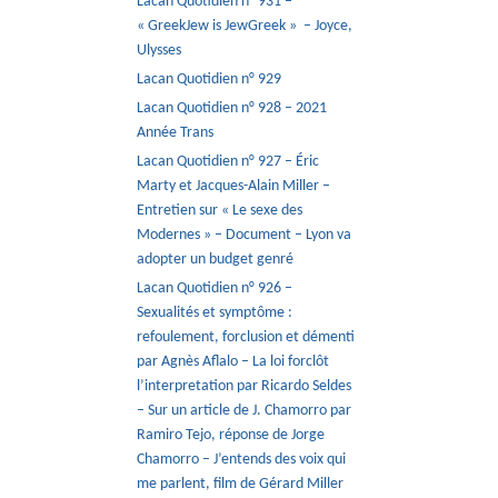
Lacan Quotidien n° 931 –
« GreekJew is JewGreek » – Joyce,
Ulysses
Lacan Quotidien n° 929
Lacan Quotidien n° 928 – 2021
Année Trans
Lacan Quotidien n° 927 – Éric
Marty et Jacques-Alain Miller –
Entretien sur « Le sexe des
Modernes » – Document – Lyon va
adopter un budget genré
Lacan Quotidien n° 926 –
Sexualités et symptôme :
refoulement, forclusion et démenti
par Agnès Aflalo – La loi forclôt
l’interpretation par Ricardo Seldes
– Sur un article de J. Chamorro par
Ramiro Tejo, réponse de Jorge
Chamorro – J’entends des voix qui
me parlent, film de Gérard Miller