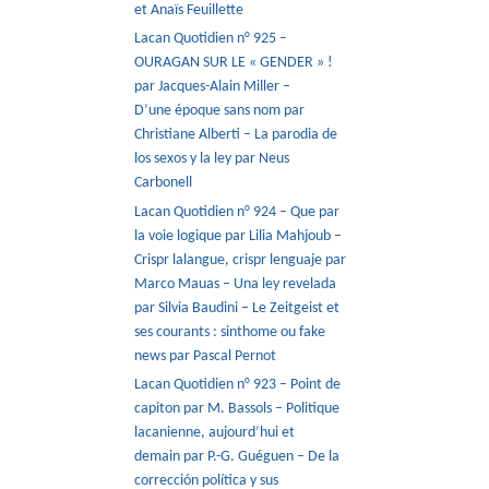
et Anaïs Feuillette
Lacan Quotidien n° 925 –
OURAGAN SUR LE « GENDER » !
par Jacques-Alain Miller –
D’une époque sans nom par
Christiane Alberti – La parodia de
los sexos y la ley par Neus
Carbonell
Lacan Quotidien n° 924 – Que par
la voie logique par Lilia Mahjoub –
Crispr lalangue, crispr lenguaje par
Marco Mauas – Una ley revelada
par Silvia Baudini – Le Zeitgeist et
ses courants : sinthome ou fake
news par Pascal Pernot
Lacan Quotidien n° 923 – Point de
capiton par M. Bassols – Politique
lacanienne, aujourd’hui et
demain par P.-G. Guéguen – De la
corrección política y sus