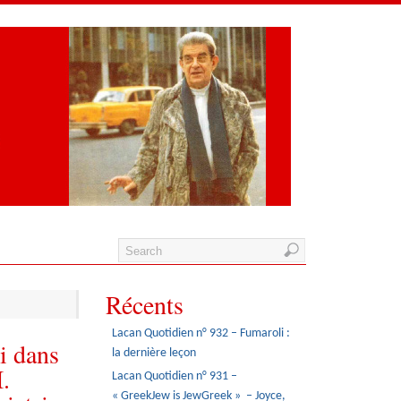
Récents
Lacan Quotidien n° 932 – Fumaroli :
i dans
la dernière leçon
I.
Lacan Quotidien n° 931 –
« GreekJew is JewGreek » – Joyce,