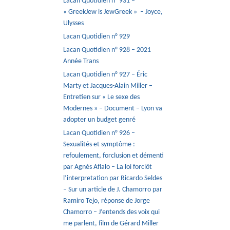
Lacan Quotidien n° 931 –
« GreekJew is JewGreek » – Joyce,
Ulysses
Lacan Quotidien n° 929
Lacan Quotidien n° 928 – 2021
Année Trans
Lacan Quotidien n° 927 – Éric
Marty et Jacques-Alain Miller –
Entretien sur « Le sexe des
Modernes » – Document – Lyon va
adopter un budget genré
Lacan Quotidien n° 926 –
Sexualités et symptôme :
refoulement, forclusion et démenti
par Agnès Aflalo – La loi forclôt
l’interpretation par Ricardo Seldes
– Sur un article de J. Chamorro par
Ramiro Tejo, réponse de Jorge
Chamorro – J’entends des voix qui
me parlent, film de Gérard Miller