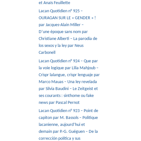
et Anaïs Feuillette
Lacan Quotidien n° 925 –
OURAGAN SUR LE « GENDER » !
par Jacques-Alain Miller –
D’une époque sans nom par
Christiane Alberti – La parodia de
los sexos y la ley par Neus
Carbonell
Lacan Quotidien n° 924 – Que par
la voie logique par Lilia Mahjoub –
Crispr lalangue, crispr lenguaje par
Marco Mauas – Una ley revelada
par Silvia Baudini – Le Zeitgeist et
ses courants : sinthome ou fake
news par Pascal Pernot
Lacan Quotidien n° 923 – Point de
capiton par M. Bassols – Politique
lacanienne, aujourd’hui et
demain par P.-G. Guéguen – De la
corrección política y sus