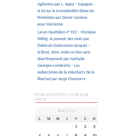
vigilantes par L. Seguí – Espagne :
la loi sur la transidentité divise les
féministes par Diane Cambon
pour Marianne
Lacan Quotidien n° 922 – Monique
Wittig, le pouvoir des mots par
Deborah Gutermann-Jacquet –
Scilicet, donc woke ou lom sans
divertissement par Nathalie
Georges-Lambrichs – Las
seducciones de la voluntad y de la
libertad par Jorge Chamorro
PUBLICATIONS JOUR PAR
JOUR
MAI 2020
L
M
M
J
V
S
D
1
2
3
4
5
6
7
8
9
10