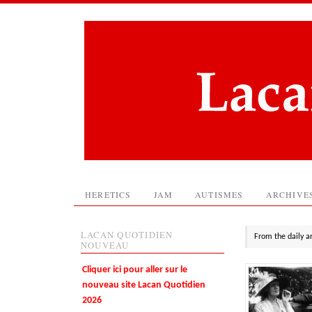
HERETICS
JAM
AUTISMES
ARCHIVE
LACAN QUOTIDIEN
From the daily a
NOUVEAU
Cliquer ici pour aller sur le
nouveau site Lacan Quotidien
2026