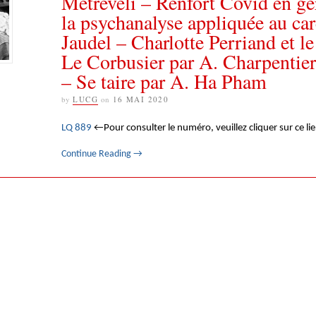
Metreveli – Renfort Covid en gér
la psychanalyse appliquée au car
Jaudel – Charlotte Perriand et le
Le Corbusier par A. Charpentier
– Se taire par A. Ha Pham
by
LUCG
on
16 MAI 2020
LQ 889
←Pour consulter le numéro, veuillez cliquer sur ce li
Continue Reading
→