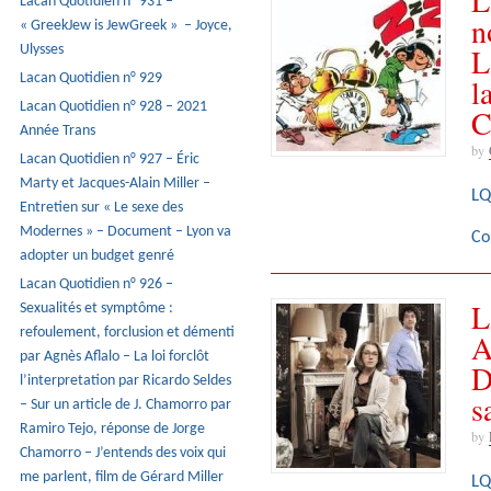
L
Lacan Quotidien n° 931 –
n
« GreekJew is JewGreek » – Joyce,
L
Ulysses
Lacan Quotidien n° 929
l
Lacan Quotidien n° 928 – 2021
C
Année Trans
by
Lacan Quotidien n° 927 – Éric
Marty et Jacques-Alain Miller –
LQ
Entretien sur « Le sexe des
Modernes » – Document – Lyon va
Co
adopter un budget genré
Lacan Quotidien n° 926 –
L
Sexualités et symptôme :
refoulement, forclusion et démenti
A
par Agnès Aflalo – La loi forclôt
D
l’interpretation par Ricardo Seldes
s
– Sur un article de J. Chamorro par
Ramiro Tejo, réponse de Jorge
by
Chamorro – J’entends des voix qui
me parlent, film de Gérard Miller
LQ