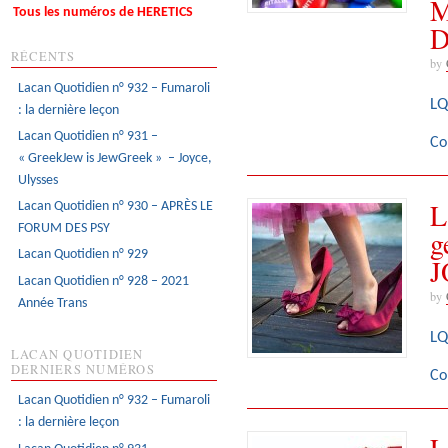
M
Tous les numéros de HERETICS
D
RÉCENTS
by
Lacan Quotidien n° 932 – Fumaroli
LQ
: la dernière leçon
Lacan Quotidien n° 931 –
Co
« GreekJew is JewGreek » – Joyce,
Ulysses
L
Lacan Quotidien n° 930 – APRÈS LE
FORUM DES PSY
g
Lacan Quotidien n° 929
J
Lacan Quotidien n° 928 – 2021
by
Année Trans
LQ
LACAN QUOTIDIEN
DERNIERS NUMÉROS
Co
Lacan Quotidien n° 932 – Fumaroli
: la dernière leçon