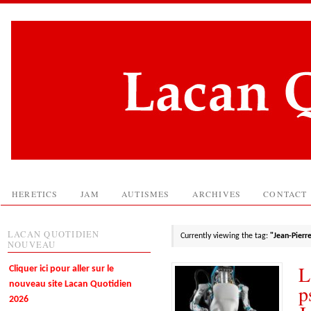
HERETICS
JAM
AUTISMES
ARCHIVES
CONTACT
LACAN QUOTIDIEN
Currently viewing the tag:
"Jean-Pierr
NOUVEAU
L
Cliquer ici pour aller sur le
nouveau site Lacan Quotidien
p
2026