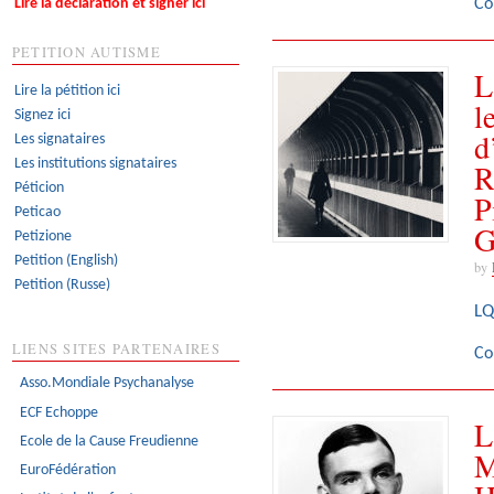
Co
Lire la déclaration et signer ici
PETITION AUTISME
L
Lire la pétition ici
l
Signez ici
d
Les signataires
Les institutions signataires
R
Péticion
P
Peticao
G
Petizione
Petition (English)
by
Petition (Russe)
LQ
LIENS SITES PARTENAIRES
Co
Asso.Mondiale Psychanalyse
ECF Echoppe
L
Ecole de la Cause Freudienne
M
EuroFédération