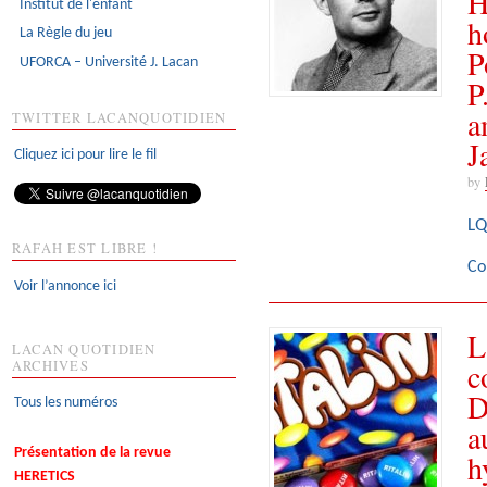
H
Institut de l'enfant
h
La Règle du jeu
P
UFORCA – Université J. Lacan
P
a
TWITTER LACANQUOTIDIEN
J
Cliquez ici pour lire le fil
by
LQ
RAFAH EST LIBRE !
Co
Voir l’annonce ici
L
LACAN QUOTIDIEN
c
ARCHIVES
D
Tous les numéros
a
Présentation de la revue
h
HERETICS