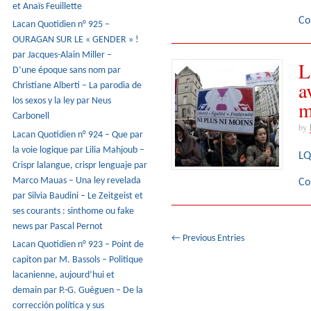
et Anaïs Feuillette
Co
Lacan Quotidien n° 925 –
OURAGAN SUR LE « GENDER » !
par Jacques-Alain Miller –
L
D’une époque sans nom par
a
Christiane Alberti – La parodia de
los sexos y la ley par Neus
m
Carbonell
by
Lacan Quotidien n° 924 – Que par
la voie logique par Lilia Mahjoub –
LQ
Crispr lalangue, crispr lenguaje par
Marco Mauas – Una ley revelada
Co
par Silvia Baudini – Le Zeitgeist et
ses courants : sinthome ou fake
news par Pascal Pernot
← Previous Entries
Lacan Quotidien n° 923 – Point de
capiton par M. Bassols – Politique
lacanienne, aujourd’hui et
demain par P.-G. Guéguen – De la
corrección política y sus