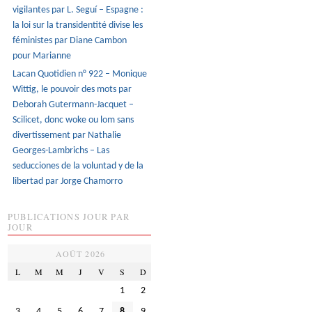
vigilantes par L. Seguí – Espagne :
la loi sur la transidentité divise les
féministes par Diane Cambon
pour Marianne
Lacan Quotidien n° 922 – Monique
Wittig, le pouvoir des mots par
Deborah Gutermann-Jacquet –
Scilicet, donc woke ou lom sans
divertissement par Nathalie
Georges-Lambrichs – Las
seducciones de la voluntad y de la
libertad par Jorge Chamorro
PUBLICATIONS JOUR PAR
JOUR
AOÛT 2026
L
M
M
J
V
S
D
1
2
3
4
5
6
7
8
9