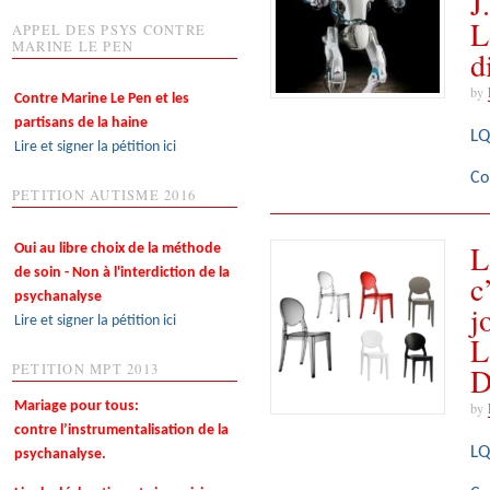
J
L
APPEL DES PSYS CONTRE
MARINE LE PEN
d
by
Contre Marine Le Pen et les
partisans de la haine
LQ
Lire et signer la pétition ici
Co
PETITION AUTISME 2016
L
Oui au libre choix de la méthode
de soin - Non à l'interdiction de la
c
psychanalyse
j
Lire et signer la pétition ici
L
D
PETITION MPT 2013
Mariage pour tous:
by
contre l’instrumentalisation de la
LQ
psychanalyse.