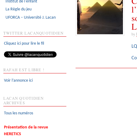
C
Institut de l'enfant
l
La Règle du jeu
s
UFORCA – Université J. Lacan
L
TWITTER LACANQUOTIDIEN
by
Cliquez ici pour lire le fil
LQ
Co
RAFAH EST LIBRE !
Voir l’annonce ici
LACAN QUOTIDIEN
ARCHIVES
Tous les numéros
Présentation de la revue
HERETICS