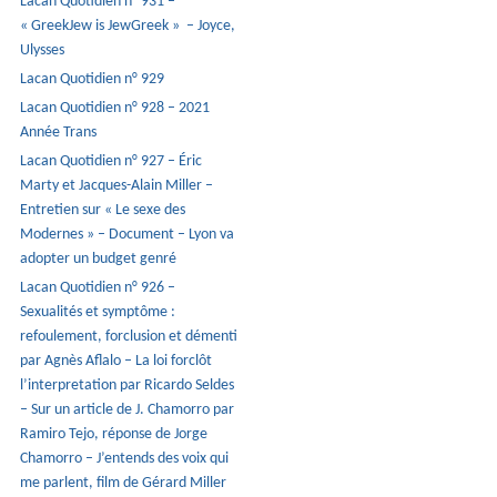
Lacan Quotidien n° 931 –
« GreekJew is JewGreek » – Joyce,
Ulysses
Lacan Quotidien n° 929
Lacan Quotidien n° 928 – 2021
Année Trans
Lacan Quotidien n° 927 – Éric
Marty et Jacques-Alain Miller –
Entretien sur « Le sexe des
Modernes » – Document – Lyon va
adopter un budget genré
Lacan Quotidien n° 926 –
Sexualités et symptôme :
refoulement, forclusion et démenti
par Agnès Aflalo – La loi forclôt
l’interpretation par Ricardo Seldes
– Sur un article de J. Chamorro par
Ramiro Tejo, réponse de Jorge
Chamorro – J’entends des voix qui
me parlent, film de Gérard Miller