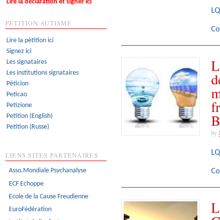
Lire la déclaration et signer ici
LQ
PETITION AUTISME
Co
Lire la pétition ici
Signez ici
L
Les signataires
Les institutions signataires
d
Péticion
m
Peticao
f
Petizione
B
Petition (English)
Petition (Russe)
by
LQ
LIENS SITES PARTENAIRES
Asso.Mondiale Psychanalyse
Co
ECF Echoppe
Ecole de la Cause Freudienne
L
EuroFédération