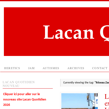
HERETICS
JAM
AUTISMES
ARCHIVES
CONTACT
LACAN QUOTIDIEN
Currently viewing the tag:
"Réseau Za
NOUVEAU
L
Cliquer ici pour aller sur le
nouveau site Lacan Quotidien
e
2026