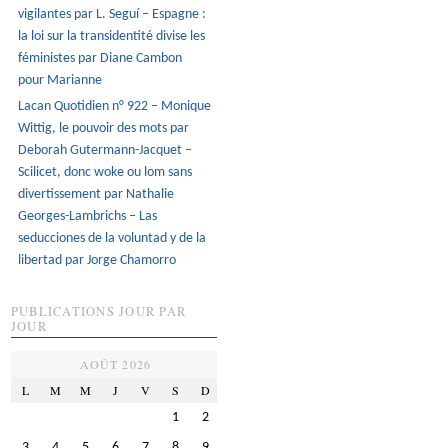
vigilantes par L. Seguí – Espagne :
la loi sur la transidentité divise les
féministes par Diane Cambon
pour Marianne
Lacan Quotidien n° 922 – Monique
Wittig, le pouvoir des mots par
Deborah Gutermann-Jacquet –
Scilicet, donc woke ou lom sans
divertissement par Nathalie
Georges-Lambrichs – Las
seducciones de la voluntad y de la
libertad par Jorge Chamorro
PUBLICATIONS JOUR PAR
JOUR
AOÛT 2026
L
M
M
J
V
S
D
1
2
3
4
5
6
7
8
9