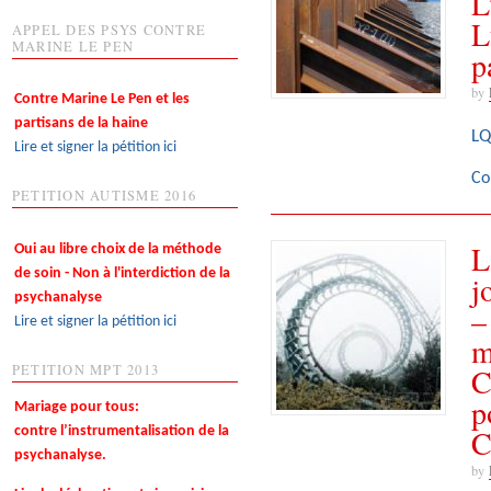
L
L
APPEL DES PSYS CONTRE
MARINE LE PEN
p
by
Contre Marine Le Pen et les
partisans de la haine
LQ
Lire et signer la pétition ici
Co
PETITION AUTISME 2016
L
Oui au libre choix de la méthode
de soin - Non à l'interdiction de la
j
psychanalyse
–
Lire et signer la pétition ici
m
C
PETITION MPT 2013
p
Mariage pour tous:
C
contre l’instrumentalisation de la
psychanalyse.
by