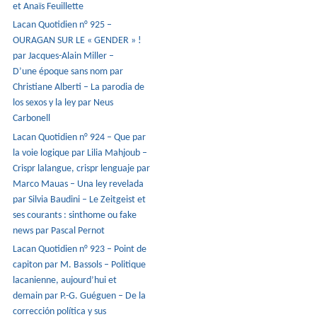
et Anaïs Feuillette
Lacan Quotidien n° 925 –
OURAGAN SUR LE « GENDER » !
par Jacques-Alain Miller –
D’une époque sans nom par
Christiane Alberti – La parodia de
los sexos y la ley par Neus
Carbonell
Lacan Quotidien n° 924 – Que par
la voie logique par Lilia Mahjoub –
Crispr lalangue, crispr lenguaje par
Marco Mauas – Una ley revelada
par Silvia Baudini – Le Zeitgeist et
ses courants : sinthome ou fake
news par Pascal Pernot
Lacan Quotidien n° 923 – Point de
capiton par M. Bassols – Politique
lacanienne, aujourd’hui et
demain par P.-G. Guéguen – De la
corrección política y sus