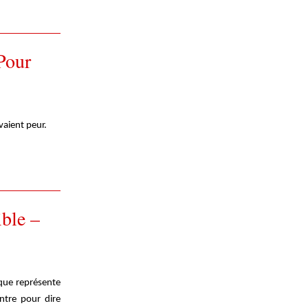
our
vaient peur.
ble –
que représente
ontre pour dire