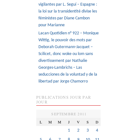
vigilantes par L. Seguí – Espagne :
la loi sur la transidentité divise les
féministes par Diane Cambon
pour Marianne
Lacan Quotidien n° 922 – Monique
Wittig, le pouvoir des mots par
Deborah Gutermann-Jacquet –
Scilicet, donc woke ou lom sans
divertissement par Nathalie
Georges-Lambrichs – Las
seducciones de la voluntad y de la
libertad par Jorge Chamorro
PUBLICATIONS JOUR PAR
JOUR
SEPTEMBRE 2011
L
M
M
J
V
S
D
1
2
3
4
5
6
7
8
9
10
11