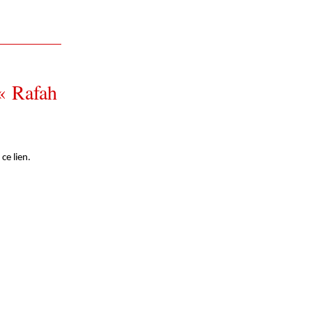
« Rafah
ce lien.