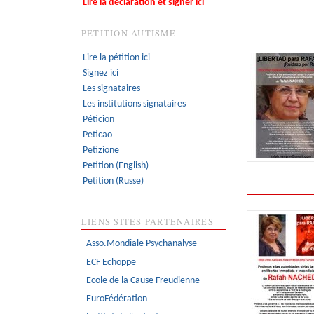
Lire la déclaration et signer ici
PETITION AUTISME
Lire la pétition ici
Signez ici
Les signataires
Les institutions signataires
Péticion
Peticao
Petizione
Petition (English)
Petition (Russe)
LIENS SITES PARTENAIRES
Asso.Mondiale Psychanalyse
ECF Echoppe
Ecole de la Cause Freudienne
EuroFédération