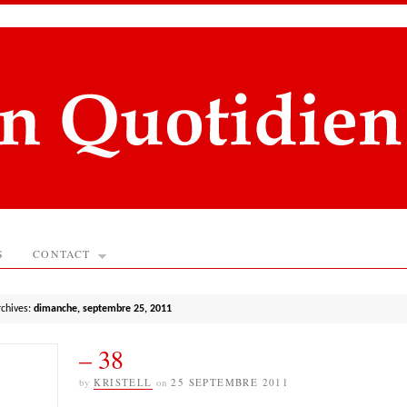
S
CONTACT
rchives:
dimanche, septembre 25, 2011
– 38
by
KRISTELL
on
25 SEPTEMBRE 2011