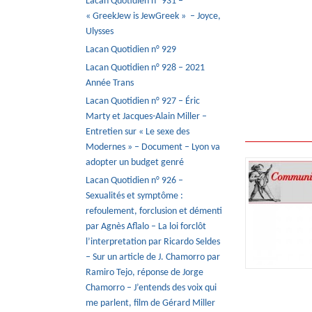
Lacan Quotidien n° 931 –
« GreekJew is JewGreek » – Joyce,
Ulysses
Lacan Quotidien n° 929
Lacan Quotidien n° 928 – 2021
Année Trans
Lacan Quotidien n° 927 – Éric
Marty et Jacques-Alain Miller –
Entretien sur « Le sexe des
Modernes » – Document – Lyon va
adopter un budget genré
Lacan Quotidien n° 926 –
Sexualités et symptôme :
refoulement, forclusion et démenti
par Agnès Aflalo – La loi forclôt
l’interpretation par Ricardo Seldes
– Sur un article de J. Chamorro par
Ramiro Tejo, réponse de Jorge
Chamorro – J’entends des voix qui
me parlent, film de Gérard Miller