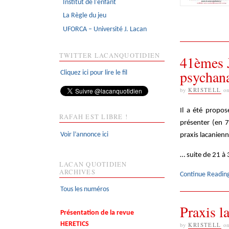
Institut de l'enfant
La Règle du jeu
UFORCA – Université J. Lacan
TWITTER LACANQUOTIDIEN
41èmes J
psychana
Cliquez ici pour lire le fil
by
KRISTELL
o
Il a été propos
RAFAH EST LIBRE !
présenter (en 7
Voir l’annonce ici
praxis lacanienn
… suite de 21 à 
LACAN QUOTIDIEN
ARCHIVES
Continue Readin
Tous les numéros
Praxis l
Présentation de la revue
HERETICS
by
KRISTELL
o