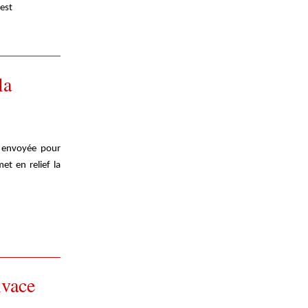
’est
la
t envoyée pour
et en relief la
ivace