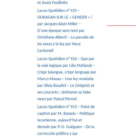
et Anaïs Feuillette
Lacan Quotidien n° 925 –
OURAGAN SUR LE « GENDER » !
par Jacques-Alain Miller –
D’une époque sans nom par
Christiane Alberti – La parodia de
los sexos y la ley par Neus
Carbonell
Lacan Quotidien n° 924 – Que par
la voie logique par Lilia Mahjoub –
Crispr lalangue, crispr lenguaje par
Marco Mauas – Una ley revelada
par Silvia Baudini – Le Zeitgeist et
ses courants : sinthome ou fake
news par Pascal Pernot
Lacan Quotidien n° 923 – Point de
capiton par M. Bassols – Politique
lacanienne, aujourd’hui et
demain par P.-G. Guéguen – De la
corrección política y sus