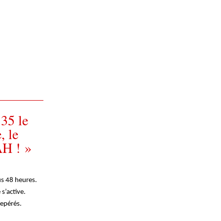
5 le
, le
AH ! »
us 48 heures.
s’active.
repérés.