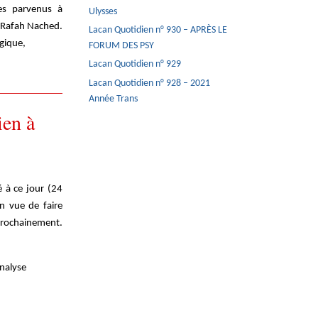
s parvenus à
Ulysses
de Rafah Nached.
Lacan Quotidien n° 930 – APRÈS LE
lgique,
FORUM DES PSY
Lacan Quotidien n° 929
Lacan Quotidien n° 928 – 2021
Année Trans
ien à
é à ce jour (24
n vue de faire
prochainement.
analyse