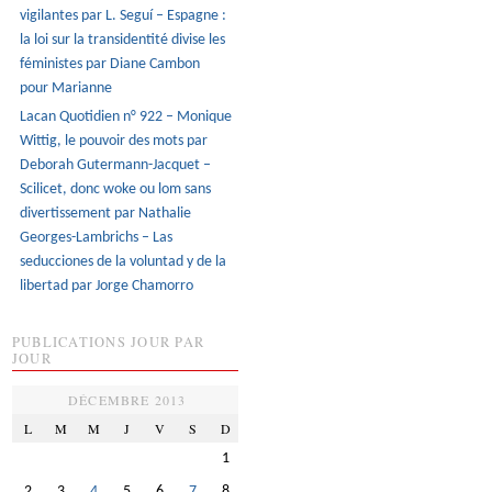
vigilantes par L. Seguí – Espagne :
la loi sur la transidentité divise les
féministes par Diane Cambon
pour Marianne
Lacan Quotidien n° 922 – Monique
Wittig, le pouvoir des mots par
Deborah Gutermann-Jacquet –
Scilicet, donc woke ou lom sans
divertissement par Nathalie
Georges-Lambrichs – Las
seducciones de la voluntad y de la
libertad par Jorge Chamorro
PUBLICATIONS JOUR PAR
JOUR
DÉCEMBRE 2013
L
M
M
J
V
S
D
1
2
3
4
5
6
7
8