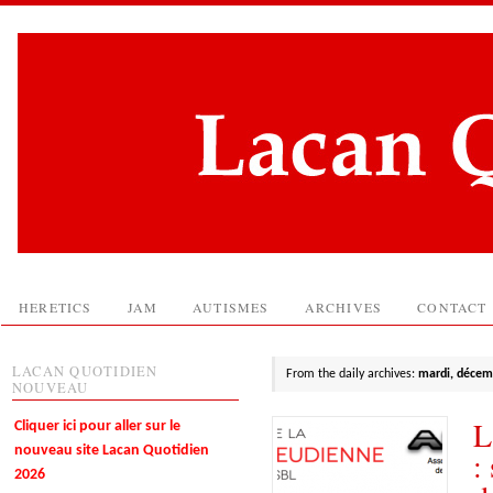
HERETICS
JAM
AUTISMES
ARCHIVES
CONTACT
LACAN QUOTIDIEN
From the daily archives:
mardi, décem
NOUVEAU
L
Cliquer ici pour aller sur le
nouveau site Lacan Quotidien
:
2026