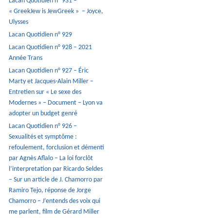
Lacan Quotidien n° 931 –
« GreekJew is JewGreek » – Joyce,
Ulysses
Lacan Quotidien n° 929
Lacan Quotidien n° 928 – 2021
Année Trans
Lacan Quotidien n° 927 – Éric
Marty et Jacques-Alain Miller –
Entretien sur « Le sexe des
Modernes » – Document – Lyon va
adopter un budget genré
Lacan Quotidien n° 926 –
Sexualités et symptôme :
refoulement, forclusion et démenti
par Agnès Aflalo – La loi forclôt
l’interpretation par Ricardo Seldes
– Sur un article de J. Chamorro par
Ramiro Tejo, réponse de Jorge
Chamorro – J’entends des voix qui
me parlent, film de Gérard Miller