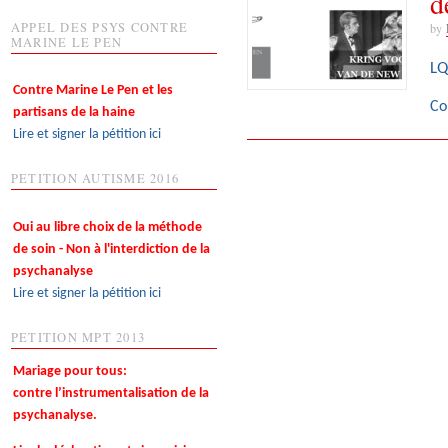
d
APPEL DES PSYS CONTRE
by
MARINE LE PEN
LQ
Contre Marine Le Pen et les
Co
partisans de la haine
Lire et signer la pétition ici
PETITION AUTISME 2016
Oui au libre choix de la méthode
de soin - Non à l'interdiction de la
psychanalyse
Lire et signer la pétition ici
PETITION MPT 2013
Mariage pour tous:
contre l’instrumentalisation de la
psychanalyse.