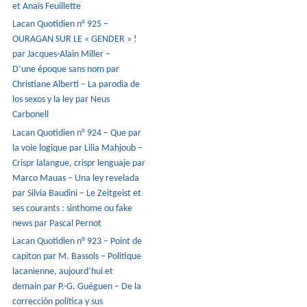
et Anaïs Feuillette
Lacan Quotidien n° 925 –
OURAGAN SUR LE « GENDER » !
par Jacques-Alain Miller –
D’une époque sans nom par
Christiane Alberti – La parodia de
los sexos y la ley par Neus
Carbonell
Lacan Quotidien n° 924 – Que par
la voie logique par Lilia Mahjoub –
Crispr lalangue, crispr lenguaje par
Marco Mauas – Una ley revelada
par Silvia Baudini – Le Zeitgeist et
ses courants : sinthome ou fake
news par Pascal Pernot
Lacan Quotidien n° 923 – Point de
capiton par M. Bassols – Politique
lacanienne, aujourd’hui et
demain par P.-G. Guéguen – De la
corrección política y sus