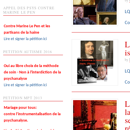
APPEL DES PSYS CONTRE
LQ
MARINE LE PEN
Co
Contre Marine Le Pen et les
partisans de la haine
Lire et signer la pétition ici
L
i
PETITION AUTISME 2016
by
Oui au libre choix de la méthode
LQ
de soin - Non à l'interdiction de la
psychanalyse
Co
Lire et signer la pétition ici
PETITION MPT 2013
L
Mariage pour tous:
l
contre l’instrumentalisation de la
s
psychanalyse.
r