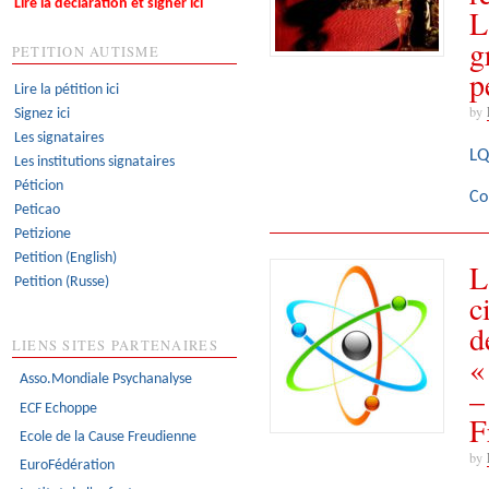
Lire la déclaration et signer ici
L
g
PETITION AUTISME
p
Lire la pétition ici
by
Signez ici
Les signataires
LQ
Les institutions signataires
Péticion
Co
Peticao
Petizione
Petition (English)
L
Petition (Russe)
c
d
LIENS SITES PARTENAIRES
«
Asso.Mondiale Psychanalyse
–
ECF Echoppe
F
Ecole de la Cause Freudienne
by
EuroFédération