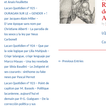
R
et Anaïs Feuillette
d
Lacan Quotidien n° 925 –
OURAGAN SUR LE « GENDER » !
A
par Jacques-Alain Miller –
by
D’une époque sans nom par
Christiane Alberti – La parodia de
LQ
los sexos y la ley par Neus
Carbonell
Co
Lacan Quotidien n° 924 – Que par
la voie logique par Lilia Mahjoub –
Crispr lalangue, crispr lenguaje par
← Previous Entries
Marco Mauas – Una ley revelada
par Silvia Baudini – Le Zeitgeist et
ses courants : sinthome ou fake
news par Pascal Pernot
Lacan Quotidien n° 923 – Point de
capiton par M. Bassols – Politique
lacanienne, aujourd’hui et
demain par P.-G. Guéguen – De la
corrección política y sus