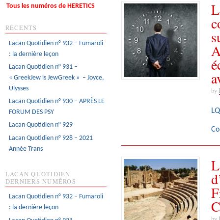
L
Tous les numéros de HERETICS
c
RÉCENTS
s
Lacan Quotidien n° 932 – Fumaroli
A
: la dernière leçon
é
Lacan Quotidien n° 931 –
a
« GreekJew is JewGreek » – Joyce,
Ulysses
by
Lacan Quotidien n° 930 – APRÈS LE
LQ
FORUM DES PSY
Lacan Quotidien n° 929
Co
Lacan Quotidien n° 928 – 2021
Année Trans
L
d
LACAN QUOTIDIEN
DERNIERS NUMÉROS
F
Lacan Quotidien n° 932 – Fumaroli
C
: la dernière leçon
by