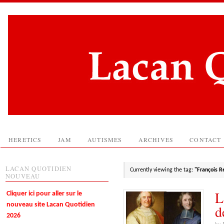
HERETICS
JAM
AUTISMES
ARCHIVES
CONTACT
LACAN QUOTIDIEN
Currently viewing the tag:
"François R
NOUVEAU
L
Cliquer ici pour aller sur le
nouveau site Lacan Quotidien
d
2026
by