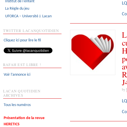
Institut de l'enfant
LQ
La Règle du jeu
Co
UFORCA – Université J. Lacan
TWITTER LACANQUOTIDIEN
L
c
Cliquez ici pour lire le fil
H
p
a
RAFAH EST LIBRE !
R
Voir l’annonce ici
J
by
LACAN QUOTIDIEN
ARCHIVES
LQ
Tous les numéros
Co
Présentation de la revue
HERETICS