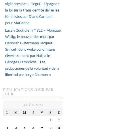
vigilantes par L. Seguí – Espagne :
la loi sur la transidentité divise les
féministes par Diane Cambon
pour Marianne
Lacan Quotidien n° 922 – Monique
Wittig, le pouvoir des mots par
Deborah Gutermann-Jacquet –
Scilicet, donc woke ou lom sans
divertissement par Nathalie
Georges-Lambrichs – Las
seducciones de la voluntad y de la
libertad par Jorge Chamorro
PUBLICATIONS JOUR PAR
JOUR
AOÛT 2026
L
M
M
J
V
S
D
1
2
3
4
5
6
7
8
9