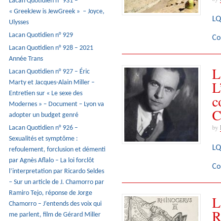
Lacan Quotidien n° 931 –
« GreekJew is JewGreek » – Joyce,
LQ
Ulysses
Lacan Quotidien n° 929
Co
Lacan Quotidien n° 928 – 2021
Année Trans
L
Lacan Quotidien n° 927 – Éric
L
Marty et Jacques-Alain Miller –
Entretien sur « Le sexe des
c
Modernes » – Document – Lyon va
C
adopter un budget genré
by
Lacan Quotidien n° 926 –
Sexualités et symptôme :
LQ
refoulement, forclusion et démenti
par Agnès Aflalo – La loi forclôt
Co
l’interpretation par Ricardo Seldes
– Sur un article de J. Chamorro par
Ramiro Tejo, réponse de Jorge
L
Chamorro – J’entends des voix qui
R
me parlent, film de Gérard Miller