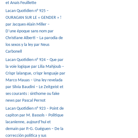
et Anaïs Feuillette
Lacan Quotidien n° 925 –
OURAGAN SUR LE « GENDER » !
par Jacques-Alain Miller –
D’une époque sans nom par
Christiane Alberti – La parodia de
los sexos y la ley par Neus
Carbonell
Lacan Quotidien n° 924 – Que par
la voie logique par Lilia Mahjoub –
Crispr lalangue, crispr lenguaje par
Marco Mauas – Una ley revelada
par Silvia Baudini – Le Zeitgeist et
ses courants : sinthome ou fake
news par Pascal Pernot
Lacan Quotidien n° 923 – Point de
capiton par M. Bassols – Politique
lacanienne, aujourd’hui et
demain par P.-G. Guéguen – De la
corrección política y sus