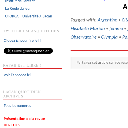
Institut de l'enfant
A
La Règle du jeu
UFORCA – Université J. Lacan
Tagged with:
Argentine
•
Cit
Elisabeth Marion
•
femme
•
TWITTER LACANQUOTIDIEN
Observatoire
•
Olympia
•
Pa
Cliquez ici pour lire le fil
Partagez cet article sur vos rés
RAFAH EST LIBRE !
Voir l’annonce ici
LACAN QUOTIDIEN
ARCHIVES
Tous les numéros
Présentation de la revue
HERETICS