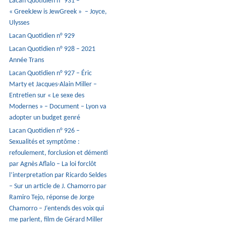
Lacan Quotidien n° 931 –
« GreekJew is JewGreek » – Joyce,
Ulysses
Lacan Quotidien n° 929
Lacan Quotidien n° 928 – 2021
Année Trans
Lacan Quotidien n° 927 – Éric
Marty et Jacques-Alain Miller –
Entretien sur « Le sexe des
Modernes » – Document – Lyon va
adopter un budget genré
Lacan Quotidien n° 926 –
Sexualités et symptôme :
refoulement, forclusion et démenti
par Agnès Aflalo – La loi forclôt
l’interpretation par Ricardo Seldes
– Sur un article de J. Chamorro par
Ramiro Tejo, réponse de Jorge
Chamorro – J’entends des voix qui
me parlent, film de Gérard Miller