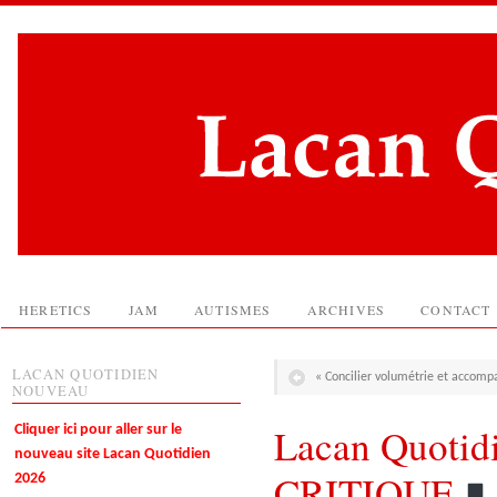
HERETICS
JAM
AUTISMES
ARCHIVES
CONTACT
LACAN QUOTIDIEN
« Concilier volumétrie et accomp
NOUVEAU
Lacan Quotid
Cliquer ici pour aller sur le
nouveau site Lacan Quotidien
CRITIQUE
2026