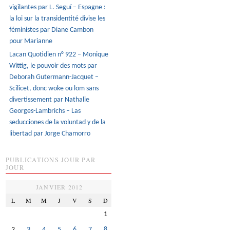
vigilantes par L. Seguí – Espagne :
la loi sur la transidentité divise les
féministes par Diane Cambon
pour Marianne
Lacan Quotidien n° 922 – Monique
Wittig, le pouvoir des mots par
Deborah Gutermann-Jacquet –
Scilicet, donc woke ou lom sans
divertissement par Nathalie
Georges-Lambrichs – Las
seducciones de la voluntad y de la
libertad par Jorge Chamorro
PUBLICATIONS JOUR PAR
JOUR
JANVIER 2012
L
M
M
J
V
S
D
1
2
3
4
5
6
7
8