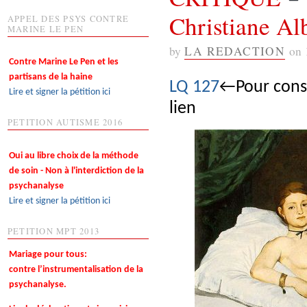
Christiane Alb
APPEL DES PSYS CONTRE
MARINE LE PEN
by
LA REDACTION
on
Contre Marine Le Pen et les
partisans de la haine
LQ 127
←Pour consu
Lire et signer la pétition ici
lien
PETITION AUTISME 2016
Oui au libre choix de la méthode
de soin - Non à l'interdiction de la
psychanalyse
Lire et signer la pétition ici
PETITION MPT 2013
Mariage pour tous:
contre l’instrumentalisation de la
psychanalyse.