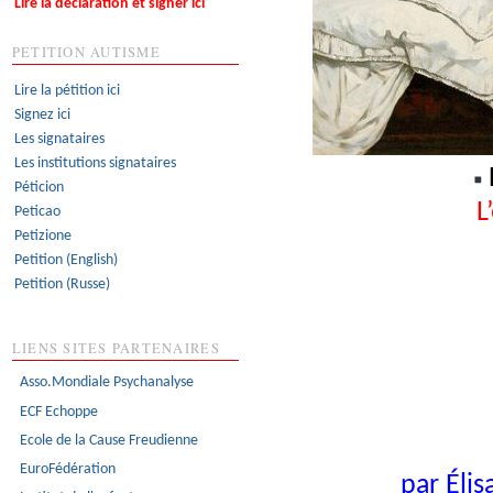
Lire la déclaration et signer ici
PETITION AUTISME
Lire la pétition ici
Signez ici
Les signataires
Les institutions signataires
Péticion
L
Peticao
Petizione
Petition (English)
Petition (Russe)
LIENS SITES PARTENAIRES
Asso.Mondiale Psychanalyse
ECF Echoppe
Ecole de la Cause Freudienne
EuroFédération
par Éli