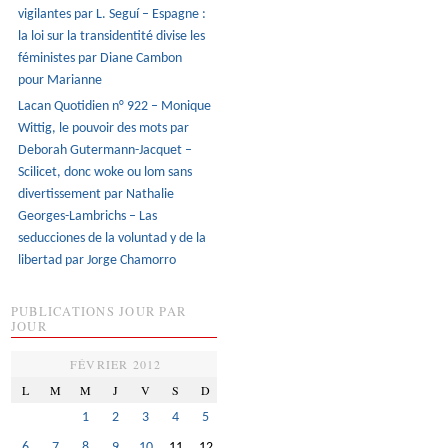
vigilantes par L. Seguí – Espagne :
la loi sur la transidentité divise les
féministes par Diane Cambon
pour Marianne
Lacan Quotidien n° 922 – Monique
Wittig, le pouvoir des mots par
Deborah Gutermann-Jacquet –
Scilicet, donc woke ou lom sans
divertissement par Nathalie
Georges-Lambrichs – Las
seducciones de la voluntad y de la
libertad par Jorge Chamorro
PUBLICATIONS JOUR PAR
JOUR
FÉVRIER 2012
L
M
M
J
V
S
D
1
2
3
4
5
6
7
8
9
10
11
12