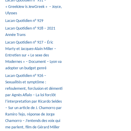
Lacan Quotidien n° 931 –
« GreekJew is JewGreek » – Joyce,
Ulysses
Lacan Quotidien n° 929
Lacan Quotidien n° 928 – 2021
Année Trans
Lacan Quotidien n° 927 – Éric
Marty et Jacques-Alain Miller –
Entretien sur « Le sexe des
Modernes » – Document – Lyon va
adopter un budget genré
Lacan Quotidien n° 926 –
Sexualités et symptôme :
refoulement, forclusion et démenti
par Agnès Aflalo – La loi forclôt
l’interpretation par Ricardo Seldes
– Sur un article de J. Chamorro par
Ramiro Tejo, réponse de Jorge
Chamorro – J’entends des voix qui
me parlent, film de Gérard Miller