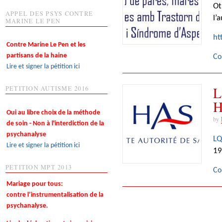
Ot
APPEL DES PSYS CONTRE
l’
MARINE LE PEN
ht
Contre Marine Le Pen et les
partisans de la haine
Co
Lire et signer la pétition ici
L
PETITION AUTISME 2016
H
Oui au libre choix de la méthode
by
de soin - Non à l'interdiction de la
psychanalyse
LQ
Lire et signer la pétition ici
19
PETITION MPT 2013
Co
Mariage pour tous:
contre l’instrumentalisation de la
psychanalyse.