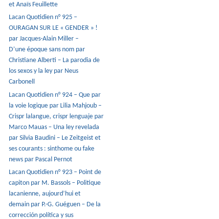
et Anaïs Feuillette
Lacan Quotidien n° 925 –
OURAGAN SUR LE « GENDER » !
par Jacques-Alain Miller –
D’une époque sans nom par
Christiane Alberti – La parodia de
los sexos y la ley par Neus
Carbonell
Lacan Quotidien n° 924 – Que par
la voie logique par Lilia Mahjoub –
Crispr lalangue, crispr lenguaje par
Marco Mauas – Una ley revelada
par Silvia Baudini – Le Zeitgeist et
ses courants : sinthome ou fake
news par Pascal Pernot
Lacan Quotidien n° 923 – Point de
capiton par M. Bassols – Politique
lacanienne, aujourd’hui et
demain par P.-G. Guéguen – De la
corrección política y sus