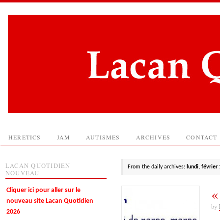
HERETICS
JAM
AUTISMES
ARCHIVES
CONTACT
LACAN QUOTIDIEN
From the daily archives:
lundi, février
NOUVEAU
«
Cliquer ici pour aller sur le
nouveau site Lacan Quotidien
by
2026