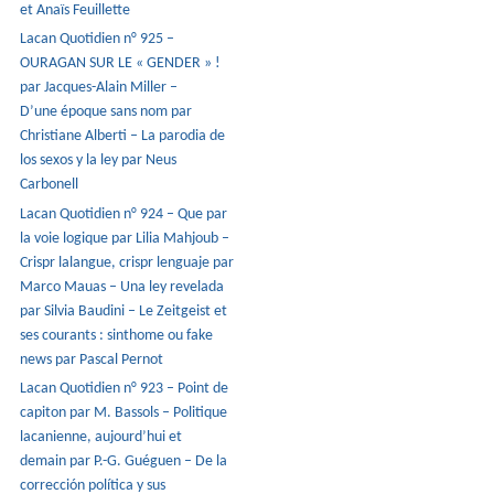
et Anaïs Feuillette
Lacan Quotidien n° 925 –
OURAGAN SUR LE « GENDER » !
par Jacques-Alain Miller –
D’une époque sans nom par
Christiane Alberti – La parodia de
los sexos y la ley par Neus
Carbonell
Lacan Quotidien n° 924 – Que par
la voie logique par Lilia Mahjoub –
Crispr lalangue, crispr lenguaje par
Marco Mauas – Una ley revelada
par Silvia Baudini – Le Zeitgeist et
ses courants : sinthome ou fake
news par Pascal Pernot
Lacan Quotidien n° 923 – Point de
capiton par M. Bassols – Politique
lacanienne, aujourd’hui et
demain par P.-G. Guéguen – De la
corrección política y sus