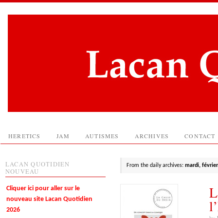
HERETICS
JAM
AUTISMES
ARCHIVES
CONTACT
LACAN QUOTIDIEN
From the daily archives:
mardi, févrie
NOUVEAU
L
Cliquer ici pour aller sur le
nouveau site Lacan Quotidien
l
2026
by