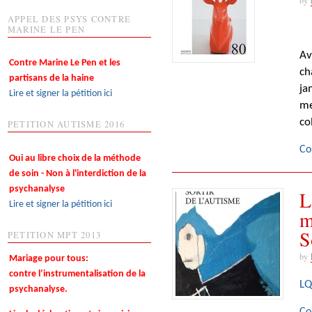
APPEL DES PSYS CONTRE
MARINE LE PEN
Av
Contre Marine Le Pen et les
ch
partisans de la haine
ja
Lire et signer la pétition ici
me
co
PETITION AUTISME 2016
Co
Oui au libre choix de la méthode
de soin - Non à l'interdiction de la
psychanalyse
L
Lire et signer la pétition ici
m
S
PETITION MPT 2013
by
Mariage pour tous:
contre l’instrumentalisation de la
LQ
psychanalyse.
Co