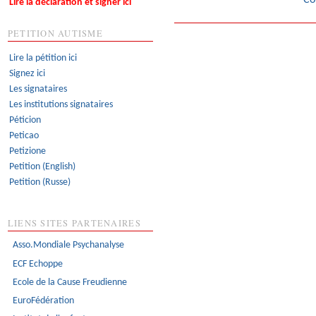
Lire la déclaration et signer ici
PETITION AUTISME
Lire la pétition ici
Signez ici
Les signataires
Les institutions signataires
Péticion
Peticao
Petizione
Petition (English)
Petition (Russe)
LIENS SITES PARTENAIRES
Asso.Mondiale Psychanalyse
ECF Echoppe
Ecole de la Cause Freudienne
EuroFédération