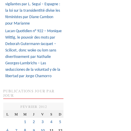
vigilantes par L. Seguí – Espagne :
la loi sur la transidentité divise les
féministes par Diane Cambon
pour Marianne
Lacan Quotidien n° 922 – Monique
Wittig, le pouvoir des mots par
Deborah Gutermann-Jacquet –
Scilicet, donc woke ou lom sans
divertissement par Nathalie
Georges-Lambrichs – Las
seducciones de la voluntad y de la
libertad par Jorge Chamorro
PUBLICATIONS JOUR PAR
JOUR
FÉVRIER 2012
L
M
M
J
V
S
D
1
2
3
4
5
6
7
8
9
10
11
12