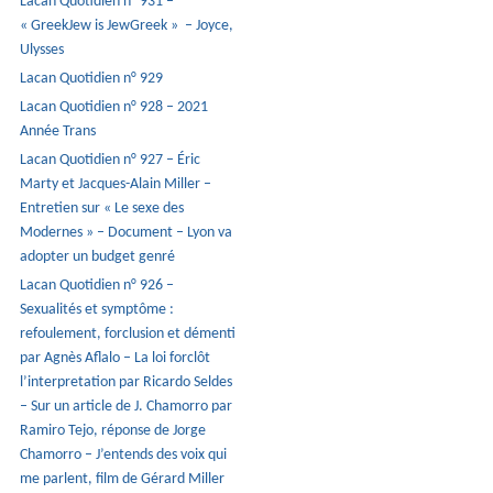
Lacan Quotidien n° 931 –
« GreekJew is JewGreek » – Joyce,
Ulysses
Lacan Quotidien n° 929
Lacan Quotidien n° 928 – 2021
Année Trans
Lacan Quotidien n° 927 – Éric
Marty et Jacques-Alain Miller –
Entretien sur « Le sexe des
Modernes » – Document – Lyon va
adopter un budget genré
Lacan Quotidien n° 926 –
Sexualités et symptôme :
refoulement, forclusion et démenti
par Agnès Aflalo – La loi forclôt
l’interpretation par Ricardo Seldes
– Sur un article de J. Chamorro par
Ramiro Tejo, réponse de Jorge
Chamorro – J’entends des voix qui
me parlent, film de Gérard Miller