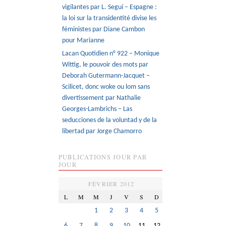
vigilantes par L. Seguí – Espagne :
la loi sur la transidentité divise les
féministes par Diane Cambon
pour Marianne
Lacan Quotidien n° 922 – Monique
Wittig, le pouvoir des mots par
Deborah Gutermann-Jacquet –
Scilicet, donc woke ou lom sans
divertissement par Nathalie
Georges-Lambrichs – Las
seducciones de la voluntad y de la
libertad par Jorge Chamorro
PUBLICATIONS JOUR PAR
JOUR
FÉVRIER 2012
L
M
M
J
V
S
D
1
2
3
4
5
6
7
8
9
10
11
12