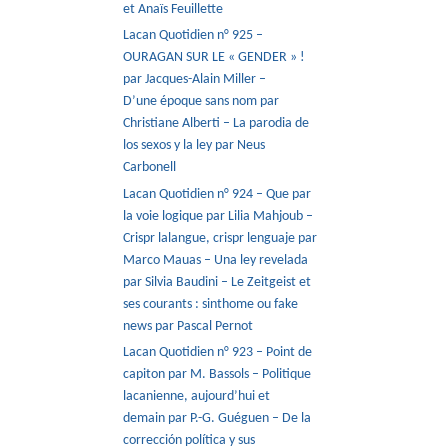
et Anaïs Feuillette
Lacan Quotidien n° 925 –
OURAGAN SUR LE « GENDER » !
par Jacques-Alain Miller –
D’une époque sans nom par
Christiane Alberti – La parodia de
los sexos y la ley par Neus
Carbonell
Lacan Quotidien n° 924 – Que par
la voie logique par Lilia Mahjoub –
Crispr lalangue, crispr lenguaje par
Marco Mauas – Una ley revelada
par Silvia Baudini – Le Zeitgeist et
ses courants : sinthome ou fake
news par Pascal Pernot
Lacan Quotidien n° 923 – Point de
capiton par M. Bassols – Politique
lacanienne, aujourd’hui et
demain par P.-G. Guéguen – De la
corrección política y sus