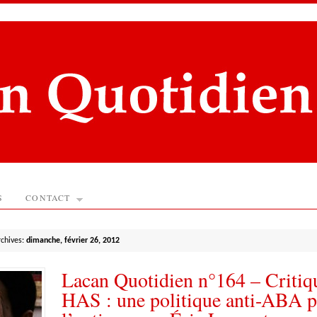
S
CONTACT
rchives:
dimanche, février 26, 2012
Lacan Quotidien n°164 – Critiqu
HAS : une politique anti-ABA 