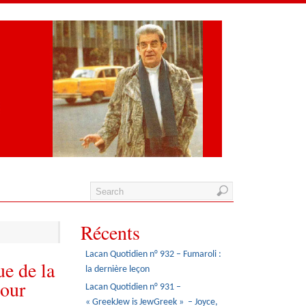
Récents
Lacan Quotidien n° 932 – Fumaroli :
e de la
la dernière leçon
pour
Lacan Quotidien n° 931 –
« GreekJew is JewGreek » – Joyce,