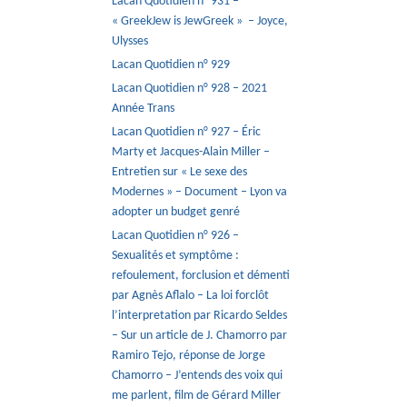
Lacan Quotidien n° 931 –
« GreekJew is JewGreek » – Joyce,
Ulysses
Lacan Quotidien n° 929
Lacan Quotidien n° 928 – 2021
Année Trans
Lacan Quotidien n° 927 – Éric
Marty et Jacques-Alain Miller –
Entretien sur « Le sexe des
Modernes » – Document – Lyon va
adopter un budget genré
Lacan Quotidien n° 926 –
Sexualités et symptôme :
refoulement, forclusion et démenti
par Agnès Aflalo – La loi forclôt
l’interpretation par Ricardo Seldes
– Sur un article de J. Chamorro par
Ramiro Tejo, réponse de Jorge
Chamorro – J’entends des voix qui
me parlent, film de Gérard Miller