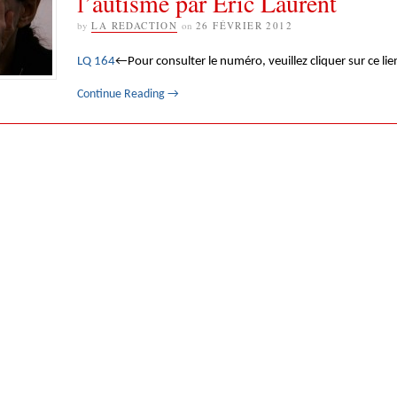
l’autisme par Éric Laurent
by
LA REDACTION
on
26 FÉVRIER 2012
LQ 164
←Pour consulter le numéro, veuillez cliquer sur ce lie
Continue Reading
→