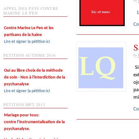
APPEL DES PSYS CONTRE
MARINE LE PEN
Co
Contre Marine Le Pen et les
partisans de la haine
Lire et signer la pétition ici
S
by
PETITION AUTISME 2016
Si
Oui au libre choix de la méthode
ex
de soin - Non à l'interdiction de la
oj
psychanalyse
pa
Lire et signer la pétition ici
mi
PETITION MPT 2013
Co
Mariage pour tous:
contre l’instrumentalisation de la
psychanalyse.