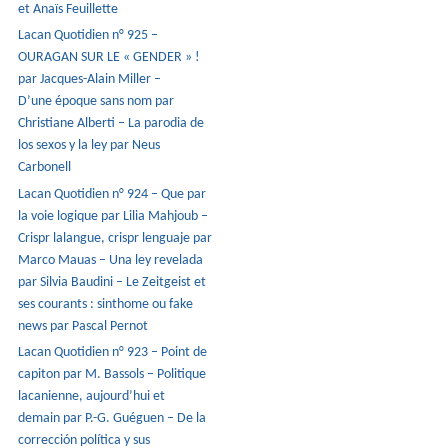
et Anaïs Feuillette
Lacan Quotidien n° 925 –
OURAGAN SUR LE « GENDER » !
par Jacques-Alain Miller –
D’une époque sans nom par
Christiane Alberti – La parodia de
los sexos y la ley par Neus
Carbonell
Lacan Quotidien n° 924 – Que par
la voie logique par Lilia Mahjoub –
Crispr lalangue, crispr lenguaje par
Marco Mauas – Una ley revelada
par Silvia Baudini – Le Zeitgeist et
ses courants : sinthome ou fake
news par Pascal Pernot
Lacan Quotidien n° 923 – Point de
capiton par M. Bassols – Politique
lacanienne, aujourd’hui et
demain par P.-G. Guéguen – De la
corrección política y sus