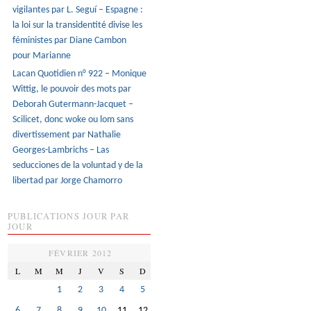
vigilantes par L. Seguí – Espagne :
la loi sur la transidentité divise les
féministes par Diane Cambon
pour Marianne
Lacan Quotidien n° 922 – Monique
Wittig, le pouvoir des mots par
Deborah Gutermann-Jacquet –
Scilicet, donc woke ou lom sans
divertissement par Nathalie
Georges-Lambrichs – Las
seducciones de la voluntad y de la
libertad par Jorge Chamorro
PUBLICATIONS JOUR PAR
JOUR
FÉVRIER 2012
L
M
M
J
V
S
D
1
2
3
4
5
6
7
8
9
10
11
12