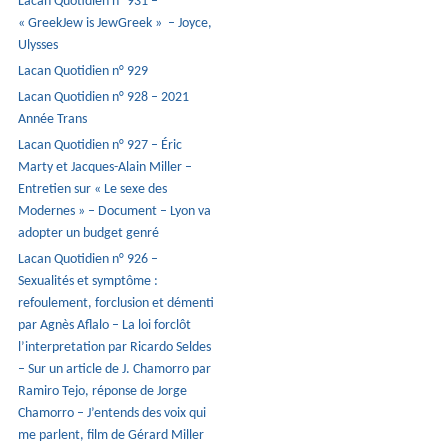
Lacan Quotidien n° 931 –
« GreekJew is JewGreek » – Joyce,
Ulysses
Lacan Quotidien n° 929
Lacan Quotidien n° 928 – 2021
Année Trans
Lacan Quotidien n° 927 – Éric
Marty et Jacques-Alain Miller –
Entretien sur « Le sexe des
Modernes » – Document – Lyon va
adopter un budget genré
Lacan Quotidien n° 926 –
Sexualités et symptôme :
refoulement, forclusion et démenti
par Agnès Aflalo – La loi forclôt
l’interpretation par Ricardo Seldes
– Sur un article de J. Chamorro par
Ramiro Tejo, réponse de Jorge
Chamorro – J’entends des voix qui
me parlent, film de Gérard Miller