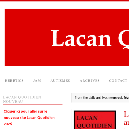
HERETICS
JAM
AUTISMES
ARCHIVES
CONTACT
LACAN QUOTIDIEN
From the daily archives:
mercredi, fév
NOUVEAU
L
Cliquer ici pour aller sur le
nouveau site Lacan Quotidien
a
2026
by