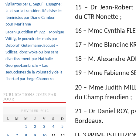
vigilantes par L. Seguí – Espagne :
15 – Dr Jean-Robert 
la loi sur la transidentité divise les
du CTR Nonette ;
féministes par Diane Cambon
pour Marianne
16 – Mme Cynthia FLEUR
Lacan Quotidien n° 922 – Monique
Wittig, le pouvoir des mots par
17 – Mme Blandine KR
Deborah Gutermann-Jacquet –
Scilicet, donc woke ou lom sans
18 – M. Alexandre ADLE
divertissement par Nathalie
Georges-Lambrichs – Las
seducciones de la voluntad y de la
19 – Mme Fabienne S
libertad par Jorge Chamorro
20 – Mme Judith MILLE
PUBLICATIONS JOUR PAR
du Champ freudien ;
JOUR
FÉVRIER 2012
21 – Dr Daniel ROY, p
L
M
M
J
V
S
D
Bordeaux.
1
2
3
4
5
LE 3 PRIME ISTITUZIO
6
7
8
9
10
11
12