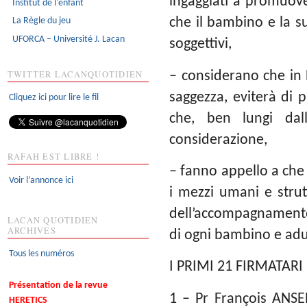
ingaggiati a promuove
Institut de l'enfant
che il bambino e la s
La Règle du jeu
UFORCA – Université J. Lacan
soggettivi,
TWITTER LACANQUOTIDIEN
– considerano che in 
saggezza, eviterà di 
Cliquez ici pour lire le fil
che, ben lungi dal
considerazione,
RAFAH EST LIBRE !
– fanno appello a che
Voir l’annonce ici
i mezzi umani e strut
dell’accompagnamento 
LACAN QUOTIDIEN
ARCHIVES
di ogni bambino e adu
Tous les numéros
I PRIMI 21 FIRMATARI
Présentation de la revue
1 – Pr François ANSE
HERETICS