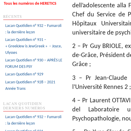
Tous les numéros de HERETICS
dell’adolescente alla
Chef du Service de P
RÉCENTS
Hôpitaux Universit
Lacan Quotidien n° 932 – Fumaroli
universitaire de psychi
: la dernière leçon
Lacan Quotidien n° 931 –
2 – Pr Guy BRIOLE, ex 
« GreekJew is JewGreek » – Joyce,
Ulysses
de-Grâce, Président de
Lacan Quotidien n° 930 – APRÈS LE
Grâce ;
FORUM DES PSY
Lacan Quotidien n° 929
3 – Pr Jean-Claude M
Lacan Quotidien n° 928 – 2021
l’Université Rennes 2 ;
Année Trans
4 – Pr Laurent OTTAVI,
LACAN QUOTIDIEN
DERNIERS NUMÉROS
del Laboratoire u
Lacan Quotidien n° 932 – Fumaroli
Psychopathologie, nou
: la dernière leçon