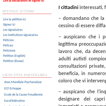
Lire la déclaration et signer ici
I cittadini
interessati, 
PETITION AUTISME
– domandano che la ps
Lire la pétition ici
Signez ici
cessino di essere diff
Les signataires
Les institutions signataires
– auspicano che i po
Péticion
legittima preoccupazio
Peticao
Petizione
lavoro che, da decen
Petition (English)
adulti autisti compio
Petition (Russe)
consultazioni private,
beneficia, in numeros
LIENS SITES PARTENAIRES
coloro che vi interve
Asso.Mondiale Psychanalyse
ECF Echoppe
– auspicano che l’inq
Ecole de la Cause Freudienne
designare dei capri
EuroFédération