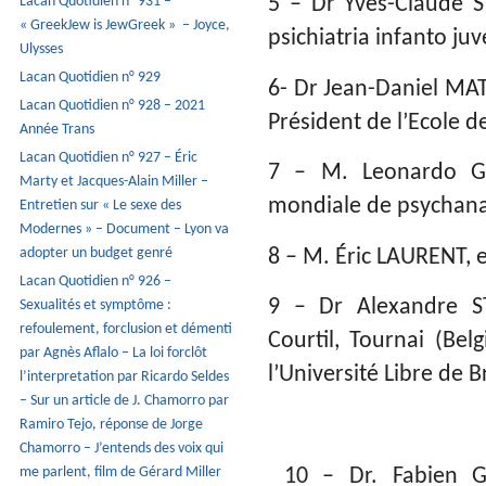
Lacan Quotidien n° 931 –
5 – Dr Yves-Claude S
« GreekJew is JewGreek » – Joyce,
psichiatria infanto juvé
Ulysses
Lacan Quotidien n° 929
6- Dr Jean-Daniel MAT
Lacan Quotidien n° 928 – 2021
Président de l’Ecole d
Année Trans
Lacan Quotidien n° 927 – Éric
7 – M. Leonardo GO
Marty et Jacques-Alain Miller –
mondiale de psychana
Entretien sur « Le sexe des
Modernes » – Document – Lyon va
adopter un budget genré
8 – M. Éric LAURENT, e
Lacan Quotidien n° 926 –
9 – Dr Alexandre STE
Sexualités et symptôme :
refoulement, forclusion et démenti
Courtil, Tournai (Bel
par Agnès Aflalo – La loi forclôt
l’Université Libre de B
l’interpretation par Ricardo Seldes
– Sur un article de J. Chamorro par
Ramiro Tejo, réponse de Jorge
Chamorro – J’entends des voix qui
me parlent, film de Gérard Miller
10 – Dr. Fabien GR