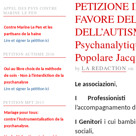
PETIZIONE 
APPEL DES PSYS CONTRE
MARINE LE PEN
FAVORE DEL
DELL’AUTISMO 
Contre Marine Le Pen et les
partisans de la haine
Psychanalytiq
Lire et signer la pétition ici
Popolare Jacq
PETITION AUTISME 2016
by
LA REDACTION
on
Oui au libre choix de la méthode
de soin - Non à l'interdiction de la
psychanalyse
Le associazion
i,
Lire et signer la pétition ici
I Professionisti
im
PETITION MPT 2013
l’accompagnamento dei
Mariage pour tous:
contre l’instrumentalisation de la
I Genitori
i cui bambi
psychanalyse.
sociali,