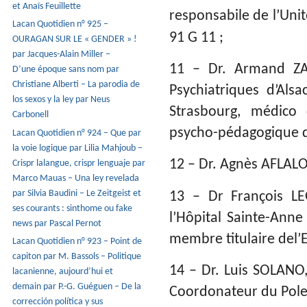
et Anaïs Feuillette
responsabile de l’Unit
Lacan Quotidien n° 925 –
91 G 11 ;
OURAGAN SUR LE « GENDER » !
par Jacques-Alain Miller –
11 – Dr. Armand ZAL
D’une époque sans nom par
Christiane Alberti – La parodia de
Psychiatriques d’Als
los sexos y la ley par Neus
Strasbourg, médico 
Carbonell
psycho-pédagogique d
Lacan Quotidien n° 924 – Que par
la voie logique par Lilia Mahjoub –
12 – Dr. Agnès AFLAL
Crispr lalangue, crispr lenguaje par
Marco Mauas – Una ley revelada
par Silvia Baudini – Le Zeitgeist et
13 – Dr François LEG
ses courants : sinthome ou fake
l’Hôpital Sainte-Anne
news par Pascal Pernot
membre titulaire del’E
Lacan Quotidien n° 923 – Point de
capiton par M. Bassols – Politique
14 – Dr. Luis SOLANO
lacanienne, aujourd’hui et
demain par P.-G. Guéguen – De la
Coordonateur du Pole 
corrección política y sus