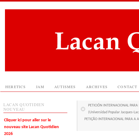
HERETICS
JAM
AUTISMES
ARCHIVES
CONTACT
LACAN QUOTIDIEN
PETICIÓN INTERNACIONAL PARA EL 
NOUVEAU
(Universidad Popular Jacques-Lac
PETIÇÃO INTERNACIONAL PARA A ABO
Cliquer ici pour aller sur le
nouveau site Lacan Quotidien
2026